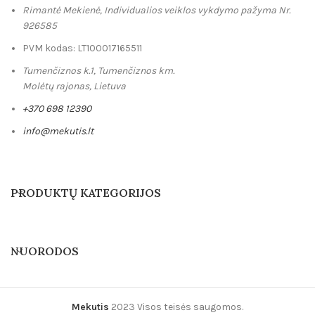
Rimantė Mekienė, Individualios veiklos vykdymo pažyma Nr.
926585
PVM kodas: LT100017165511
Tumenčiznos k.1, Tumenčiznos km.
Molėtų rajonas, Lietuva
+370 698 12390
info@mekutis.lt
PRODUKTŲ KATEGORIJOS
NUORODOS
Mekutis
2023 Visos teisės saugomos.