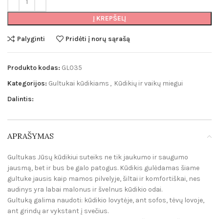
Į KREPŠELĮ
Palyginti
Pridėti į norų sąrašą
Produkto kodas:
GL035
Kategorijos:
Gultukai kūdikiams
,
Kūdikių ir vaikų miegui
Dalintis:
APRAŠYMAS
Gultukas Jūsų kūdikiui suteiks ne tik jaukumo ir saugumo
jausmą, bet ir bus be galo patogus. Kūdikis gulėdamas šiame
gultuke jausis kaip mamos pilvelyje, šiltai ir komfortiškai, nes
audinys yra labai malonus ir švelnus kūdikio odai.
Gultuką galima naudoti: kūdikio lovytėje, ant sofos, tėvų lovoje,
ant grindų ar vykstant į svečius.