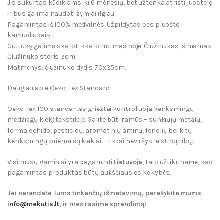
Jis sukurtas kūdikiams iki 6 mėnesių, bet užtenka atrišti juostelę
ir bus galima naudoti žymiai ilgiau.
Pagamintas iš 100% medvilnės. Užpildytas pes pluošto
kamuoliukais.
Gultuką galima skalbti skalbimo mašinoje. Čiužinukas išimamas.
Čiužinuko storis 3cm.
Matmenys: čiužinuko dydis 70x35cm.
Daugiau apie Oeko-Tex Standard:
Oeko-Tex 100 standartas griežtai kontroliuoja kenksmingų
medžiagų kiekį tekstilėje. Galite būti ramūs – sunkiųjų metalų,
formaldehido, pesticidų, aromatinių aminų, fenolių bei kitų
kenksmingų priemaišų kiekiai – tikrai neviršys leistinų ribų.
Visi mūsų gaminiai yra pagaminti
Lietuvoje
, taip užtikriname, kad
pagamintas produktas būtų aukščiausios kokybės.
Jei nerandate Jums tinkančių išmatavimų, parašykite mums
info@mekutis.lt
, ir mes rasime sprendimą!