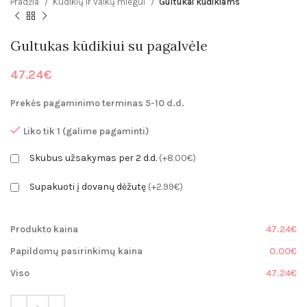
Pradžia
Kūdikių ir vaikų miegui
Gultukai kūdikiams
Gultukas kūdikiui su pagalvėle
47.24
€
Prekės pagaminimo terminas 5-10 d.d.
Liko tik 1 (galime pagaminti)
Skubus užsakymas per 2 d.d.
(+8.00€)
Supakuoti į dovanų dėžutę
(+2.99€)
Produkto kaina
47.24€
Papildomų pasirinkimų kaina
0.00€
Viso
47.24€