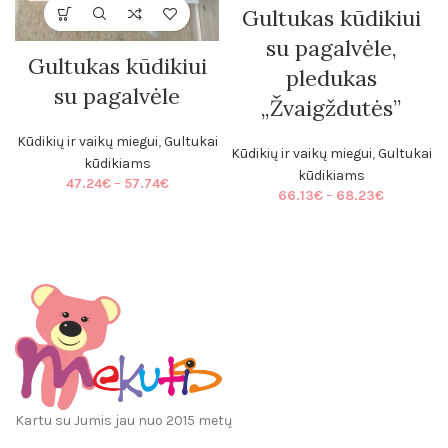
Gultukas kūdikiui
su pagalvėle,
Gultukas kūdikiui
pledukas
su pagalvėle
„Žvaigždutės”
Kūdikių ir vaikų miegui
,
Gultukai
Kūdikių ir vaikų miegui
,
Gultukai
kūdikiams
kūdikiams
Price
47.24
€
–
57.74
€
Price
66.13
€
–
68.23
€
range:
range:
47.24€
66.13€
through
through
57.74€
68.23€
Kartu su Jumis jau nuo 2015 metų