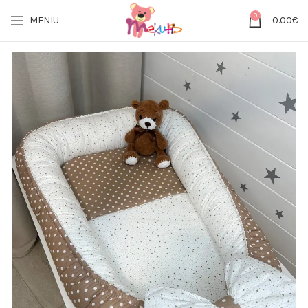
0
MENIU
0.00
€