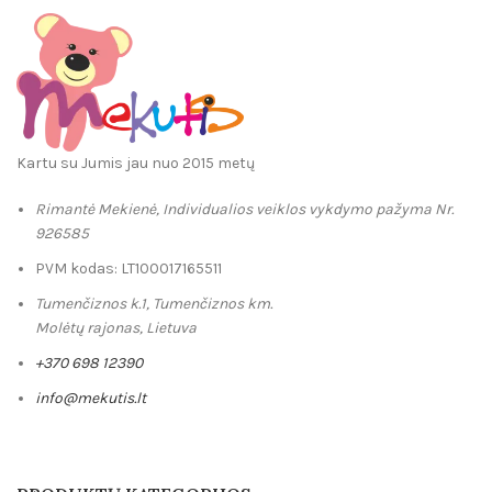
Kartu su Jumis jau nuo 2015 metų
Rimantė Mekienė, Individualios veiklos vykdymo pažyma Nr.
926585
PVM kodas: LT100017165511
Tumenčiznos k.1, Tumenčiznos km.
Molėtų rajonas, Lietuva
+370 698 12390
info@mekutis.lt