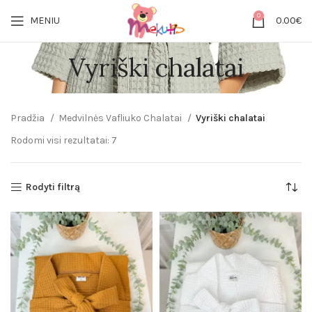
0
MENIU
0.00
€
Vyriški chalatai
Pradžia
Medvilnės Vafliuko Chalatai
Vyriški chalatai
Rodomi visi rezultatai: 7
Rodyti filtrą