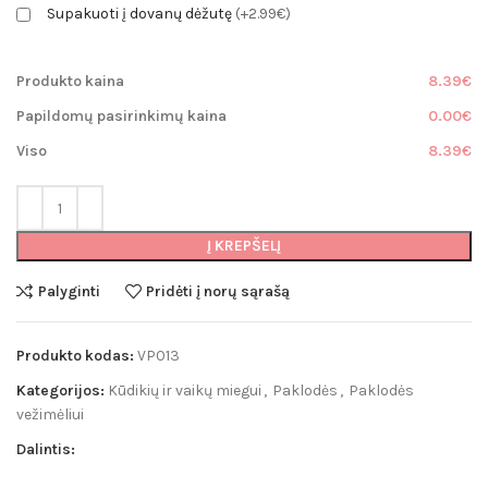
Supakuoti į dovanų dėžutę
(+2.99€)
Produkto kaina
8.39€
Papildomų pasirinkimų kaina
0.00€
Viso
8.39€
Į KREPŠELĮ
Palyginti
Pridėti į norų sąrašą
Produkto kodas:
VP013
Kategorijos:
Kūdikių ir vaikų miegui
,
Paklodės
,
Paklodės
vežimėliui
Dalintis: