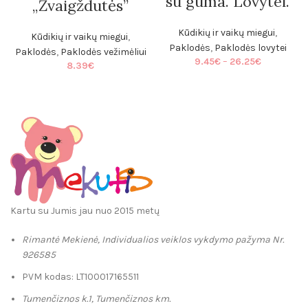
su guma. Lovytei.
„Žvaigždutės”
Kūdikių ir vaikų miegui
,
Kūdikių ir vaikų miegui
,
Paklodės
,
Paklodės lovytei
Paklodės
,
Paklodės vežimėliui
Price
9.45
€
–
26.25
€
8.39
€
range:
9.45€
through
26.25€
Kartu su Jumis jau nuo 2015 metų
Rimantė Mekienė, Individualios veiklos vykdymo pažyma Nr.
926585
PVM kodas: LT100017165511
Tumenčiznos k.1, Tumenčiznos km.