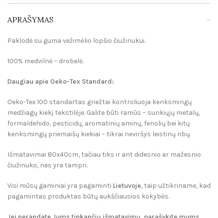
APRAŠYMAS
Paklodė su guma vežimėlio lopšio čiužinukui.
100% medvilnė – drobelė.
Daugiau apie Oeko-Tex Standard:
Oeko-Tex 100 standartas griežtai kontroliuoja kenksmingų
medžiagų kiekį tekstilėje. Galite būti ramūs – sunkiųjų metalų,
formaldehido, pesticidų, aromatinių aminų, fenolių bei kitų
kenksmingų priemaišų kiekiai – tikrai neviršys leistinų ribų.
Išmatavimai 80x40cm, tačiau tiks ir ant didesnio ar mažesnio
čiužinuko, nes yra tampri.
Visi mūsų gaminiai yra pagaminti
Lietuvoje
, taip užtikriname, kad
pagamintas produktas būtų aukščiausios kokybės.
Jei nerandate Jums tinkančių išmatavimų, parašykite mums