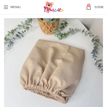
0
MENIU
0.00
€