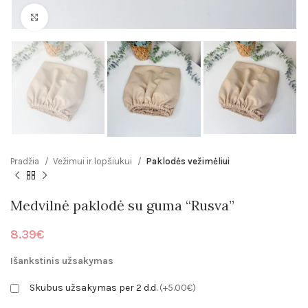
Click to enlarge
Pradžia
Vežimui ir lopšiukui
Paklodės vežimėliui
Medvilnė paklodė su guma “Rusva”
8.39
€
Išankstinis užsakymas
Skubus užsakymas per 2 d.d.
(+5.00€)