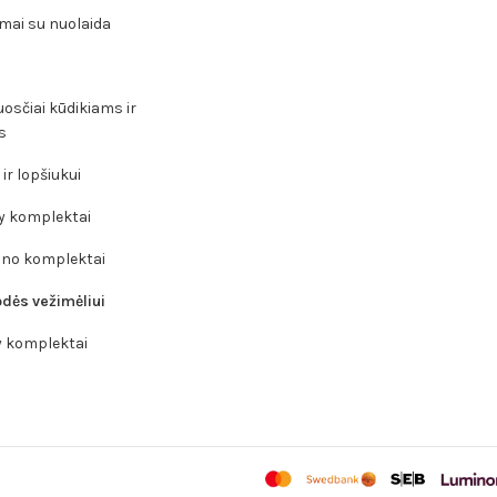
mai su nuolaida
osčiai kūdikiams ir
s
ir lopšiukui
y komplektai
ino komplektai
dės vežimėliui
y komplektai