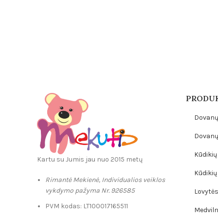
PRODUK
Dovanų
Dovanų 
Kūdikių 
Kartu su Jumis jau nuo 2015 metų
Kūdikių
Rimantė Mekienė, Individualios veiklos
vykdymo pažyma Nr. 926585
Lovytės,
PVM kodas: LT100017165511
Medviln