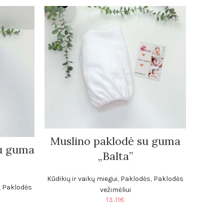
Muslino paklodė su guma
Medv
su guma
„Balta”
Kūdikių ir vaikų miegui
,
Paklodės
,
Paklodės
Kūdikių 
,
Paklodės
vežimėliui
13.11
€