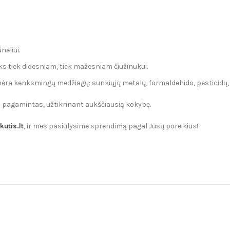
neliui.
ks tiek didesniam, tiek mažesniam čiužinukui.
ra kenksmingų medžiagų: sunkiųjų metalų, formaldehido, pesticidų, aro
i pagamintas, užtikrinant aukščiausią kokybę.
utis.lt
, ir mes pasiūlysime sprendimą pagal Jūsų poreikius!