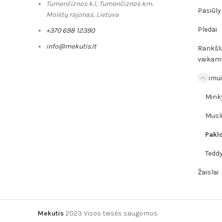
Tumenčiznos k.1, Tumenčiznos km.
Pasiūly
Molėtų rajonas, Lietuva
Pledai
+370 698 12390
info@mekutis.lt
Rankšlu
vaikam
Vežimui 
Mink
Musl
Paklo
Tedd
Žaislai
Mekutis
2023 Visos teisės saugomos.