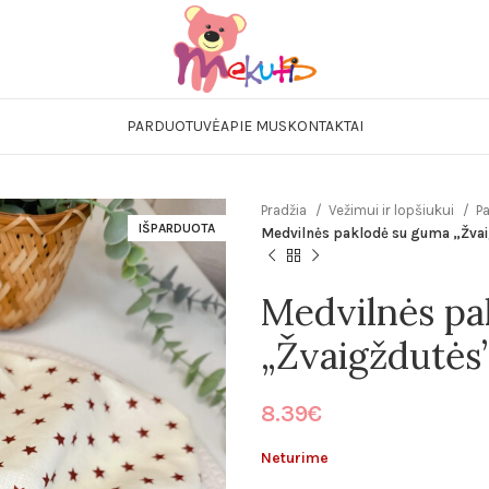
Pataliukų kompl
Mergaitiški
PARDUOTUVĖ
APIE MUS
KONTAKTAI
Berniukiški
Neautralūs
Lovytės
Pradžia
Vežimui ir lopšiukui
P
Čiužiniai
IŠPARDUOTA
Medvilnės paklodė su guma „Žva
Prie pataliukų 
Apsaugėlės lovy
Medvilnės pa
Paklodės
„Žvaigždutės
Paklodės lovytei
Paklodės vežimėl
8.39
€
Patalynė kūdiki
Neturime
Miegmaišiai kūd