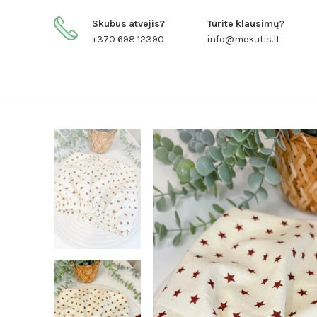
Skubus atvejis?
Turite klausimų?
+370 698 12390
info@mekutis.lt