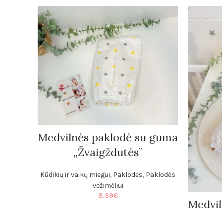
Medvilnės paklodė su guma
„Žvaigždutės”
Kūdikių ir vaikų miegui
,
Paklodės
,
Paklodės
vežimėliui
8.39
€
Medvil