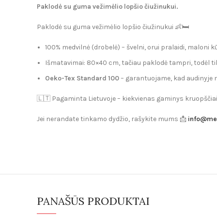
Paklodė su guma vežimėlio lopšio čiužinukui.
Paklodė su guma vežimėlio lopšio čiužinukui 👶🛏️
100% medvilnė (drobelė) – švelni, orui pralaidi, maloni kū
Išmatavimai: 80×40 cm, tačiau paklodė tampri, todėl ti
Oeko-Tex Standard 100
– garantuojame, kad audinyje nė
🇱🇹 Pagaminta Lietuvoje – kiekvienas gaminys kruopščia
Jei nerandate tinkamo dydžio, rašykite mums 📩
info@mek
PANAŠŪS PRODUKTAI