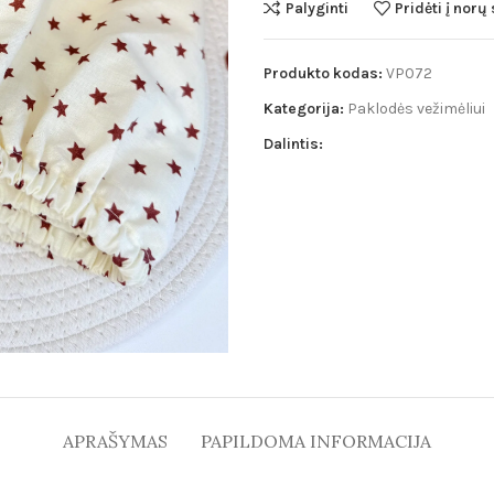
Palyginti
Pridėti į norų
Pledai
Minky pledai
Produkto kodas:
VP072
Puffy pledai
Kategorija:
Paklodės vežimėliui
Muslino pledai
Dalintis:
Merino vilnos pl
APRAŠYMAS
PAPILDOMA INFORMACIJA