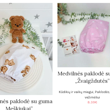
Medvilnės paklodė 
„Žvaigždutės”
Kūdikių ir vaikų miegui
,
Paklodės
vežimėliui
nės paklodė su guma
8.39
€
„Meškiukai”