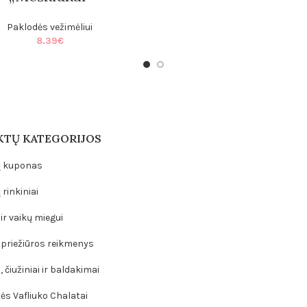
Paklodės vežimėliui
8.39
€
TŲ KATEGORIJOS
 kuponas
rinkiniai
ir vaikų miegui
 priežiūros reikmenys
 čiužiniai ir baldakimai
ės Vafliuko Chalatai