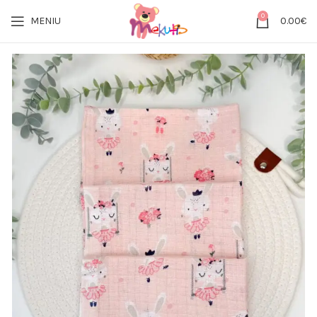
0
MENIU
0.00
€