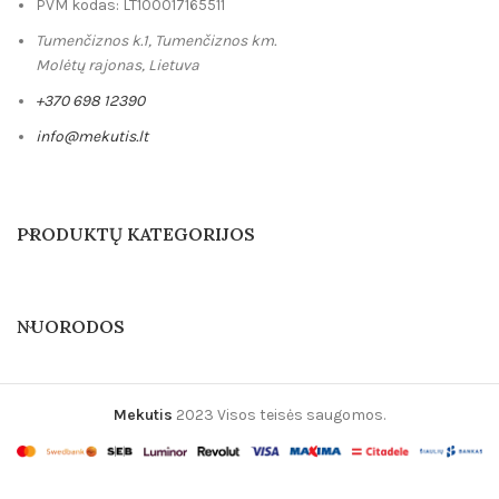
PVM kodas: LT100017165511
Tumenčiznos k.1, Tumenčiznos km.
Molėtų rajonas, Lietuva
+370 698 12390
info@mekutis.lt
PRODUKTŲ KATEGORIJOS
NUORODOS
Mekutis
2023 Visos teisės saugomos.
Skubus užsakymas per 
Supakuoti į dovanų dė