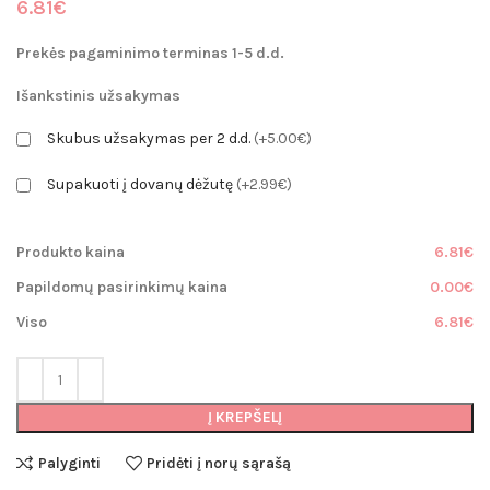
6.81
€
Prekės pagaminimo terminas 1-5 d.d.
Išankstinis užsakymas
Skubus užsakymas per 2 d.d.
(+5.00€)
Supakuoti į dovanų dėžutę
(+2.99€)
Produkto kaina
6.81€
Papildomų pasirinkimų kaina
0.00€
Viso
6.81€
Į KREPŠELĮ
Palyginti
Pridėti į norų sąrašą