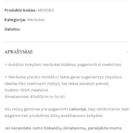
Produkto kodas:
MER083
Kategorija:
Merliukai
Dalintis:
APRAŠYMAS
⭐️ Aukštos kokybės merliukai kūdikiui, pagaminti iš medvilnės.
⭐️ Merliukai yra itin minkšti ir labai gerai sugeriantys skysčius:
idealiai tiks maitinant mažylį, kai reikia pavalyti pienelį.
Sudėtis: 100% medvilnė.
Išmatavimai: 40x50cm (+-3cm).
Visi mūsų gaminiai yra pagaminti
Lietuvoje
, taip užtikriname, kad
pagamintas produktas būtų aukščiausios kokybės.
Jei nerandate Jums tinkančių išmatavimų, parašykite mums