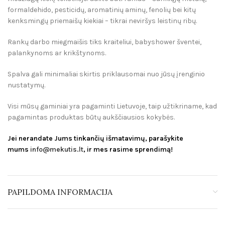
formaldehido, pesticidų, aromatinių aminų, fenolių bei kitų
kenksmingų priemaišų kiekiai – tikrai neviršys leistinų ribų.
Rankų darbo miegmaišis tiks kraiteliui, babyshower šventei,
palankynoms ar krikštynoms.
Spalva gali minimaliai skirtis priklausomai nuo jūsų įrenginio
nustatymų.
Visi mūsų gaminiai yra pagaminti Lietuvoje, taip užtikriname, kad
pagamintas produktas būtų aukščiausios kokybės.
Jei nerandate Jums tinkančių išmatavimų, parašykite
mums
info@mekutis.lt
, ir mes rasime sprendimą!
PAPILDOMA INFORMACIJA