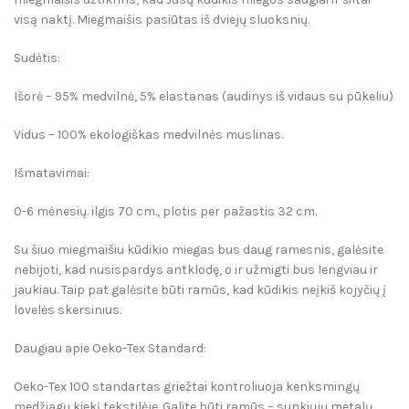
visą naktį. Miegmaišis pasiūtas iš dviejų sluoksnių.
Sudėtis:
Išorė – 95% medvilnė, 5% elastanas (audinys iš vidaus su pūkeliu)
Vidus – 100% ekologiškas medvilnės muslinas.
Išmatavimai:
0-6 mėnesių. ilgis 70 cm., plotis per pažastis 32 cm.
Su šiuo miegmaišiu kūdikio miegas bus daug ramesnis, galėsite
nebijoti, kad nusispardys antklodę, o ir užmigti bus lengviau ir
jaukiau. Taip pat galėsite būti ramūs, kad kūdikis neįkiš kojyčių į
lovelės skersinius.
Daugiau apie Oeko-Tex Standard:
Oeko-Tex 100 standartas griežtai kontroliuoja kenksmingų
medžiagų kiekį tekstilėje. Galite būti ramūs – sunkiųjų metalų,