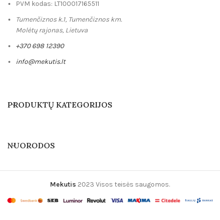
PVM kodas: LT100017165511
Tumenčiznos k.1, Tumenčiznos km.
Molėtų rajonas, Lietuva
+370 698 12390
info@mekutis.lt
PRODUKTŲ KATEGORIJOS
NUORODOS
Mekutis
2023 Visos teisės saugomos.