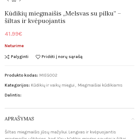
Kūdikių miegmaišis „Melsvas su pilku” –
šiltas ir kvėpuojantis
41.99
€
Neturime
Palyginti
Pridėti į norų sąrašą
Produkto kodas:
MIEG002
Kategorijos:
Kūdikių ir vaikų miegui
,
Miegmaišiai kūdikiams
Dalintis:
APRAŠYMAS
Šiltas miegmaišis jūsų mažyliui. Lengvas ir kvėpuojantis
miegmaišis užtikrins, kad Jūsų kūdikis miegos saugiai ir šiltai