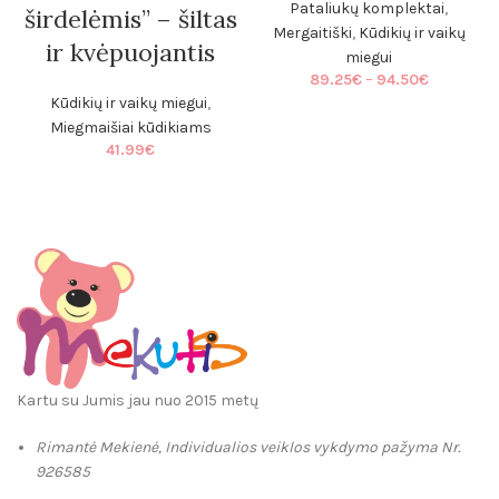
Pataliukų komplektai
,
širdelėmis” – šiltas
Mergaitiški
,
Kūdikių ir vaikų
ir kvėpuojantis
miegui
Price
89.25
€
–
94.50
€
range:
Kūdikių ir vaikų miegui
,
89.25€
Miegmaišiai kūdikiams
through
41.99
€
94.50€
Kartu su Jumis jau nuo 2015 metų
Rimantė Mekienė, Individualios veiklos vykdymo pažyma Nr.
926585