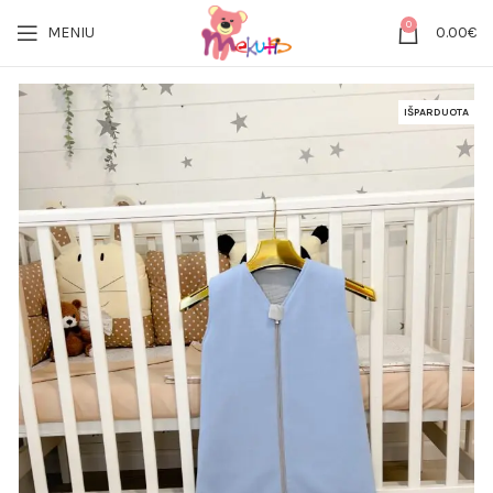
0
MENIU
0.00
€
IŠPARDUOTA