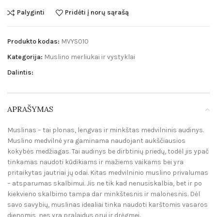
Palyginti
Pridėti į norų sąrašą
Produkto kodas:
MVYS010
Kategorija:
Muslino merliukai ir vystyklai
Dalintis:
APRAŠYMAS
Muslinas – tai plonas, lengvas ir minkštas medvilninis audinys.
Muslino medvilnė yra gaminama naudojant aukščiausios
kokybės medžiagas. Tai audinys be dirbtinių priedų, todėl jis ypač
tinkamas naudoti kūdikiams ir mažiems vaikams bei yra
pritaikytas jautriai jų odai. Kitas medvilninio muslino privalumas
– atsparumas skalbimui. Jis ne tik kad nenusiskalbia, bet ir po
kiekvieno skalbimo tampa dar minkštesnis ir malonesnis. Dėl
savo savybių, muslinas idealiai tinka naudoti karštomis vasaros
dienomis, nes yra pralaidus orui ir drėgmei.