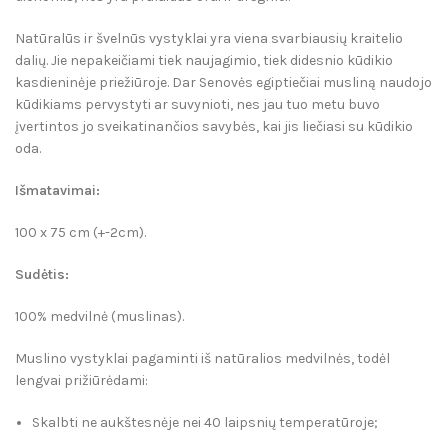
Natūralūs ir švelnūs vystyklai yra viena svarbiausių kraitelio
dalių. Jie nepakeičiami tiek naujagimio, tiek didesnio kūdikio
kasdieninėje priežiūroje. Dar Senovės egiptiečiai musliną naudojo
kūdikiams pervystyti ar suvynioti, nes jau tuo metu buvo
įvertintos jo sveikatinančios savybės, kai jis liečiasi su kūdikio
oda.
Išmatavimai
:
100 x 75 cm (+-2cm).
Sudėtis:
100% medvilnė (muslinas).
Muslino vystyklai pagaminti iš natūralios medvilnės, todėl
lengvai prižiūrėdami:
Skalbti ne aukštesnėje nei 40 laipsnių temperatūroje;