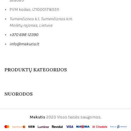
926585
PVM kodas: LT100017165511
Tumenčiznos k.1, Tumenčiznos km.
Molėtų rajonas, Lietuva
+370 698 12390
info@mekutis.lt
PRODUKTŲ KATEGORIJOS
NUORODOS
Mekutis
2023 Visos teisės saugomos.
Skubus užsakym