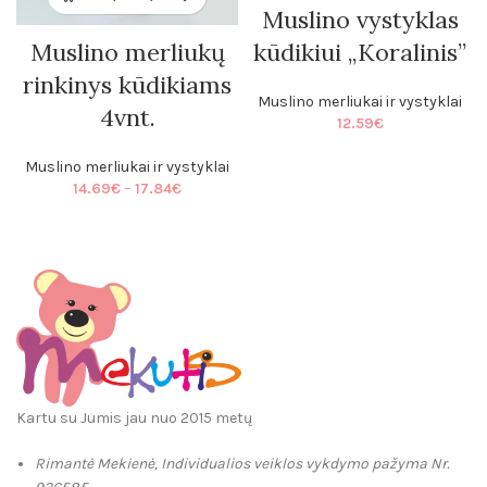
Muslino vystyklas
Muslino merliukų
kūdikiui „Koralinis”
rinkinys kūdikiams
Muslino merliukai ir vystyklai
4vnt.
12.59
€
Muslino merliukai ir vystyklai
Price
14.69
€
–
17.84
€
range:
14.69€
through
17.84€
Kartu su Jumis jau nuo 2015 metų
Rimantė Mekienė, Individualios veiklos vykdymo pažyma Nr.