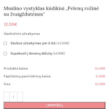
Muslino vystyklas kūdikiui „Pelenų rožinė
su žvaigždutėmis”
12.59
€
Išankstinis užsakymas
Skubus užsakymas per 2 d.d.
(+5.00€)
Supakuoti į dovanų dėžutę
(+2.99€)
Produkto kaina
12.59€
Papildomų pasirinkimų kaina
0.00€
Viso
12.59€
Į KREPŠELĮ