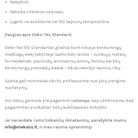
Nebalinti;
Netinka cheminis valymas;
Lyginti ne aukštesne nei 150 laipsnių temperatūra.
Daugiau apie Oeko-Tex Standard:
Oeko-Tex 100 standartas griežtai kontroliuoja kenksmingų
medžiagų kiekį tekstilėje. Galite būti ramūs – sunkiųjų metalų,
formaldehido, pesticidų, aromatinių aminų, fenolių bei kitų
kenksmingų priemaišų kiekiai – tikrai neviršys leistinų ribų.
Spalva gali minimaliai skirtis priklausomai nuo jūsų įrenginio
nustatymų.
Visi mūsų gaminiai yra pagaminti
Lietuvoje
, taip užtikriname, kad
pagamintas produktas būtų aukščiausios kokybės.
Jei nerandate Jums tinkančių išmatavimų, parašykite mums
info@mekutis.lt
, ir mes rasime sprendimą!