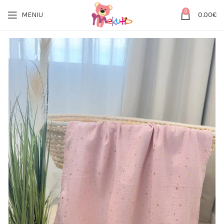
0
MENIU
0.00
€