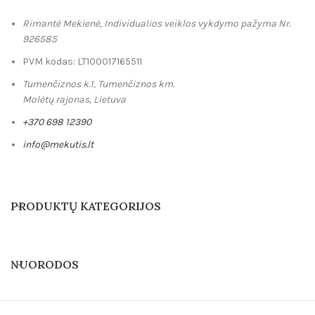
Rimantė Mekienė, Individualios veiklos vykdymo pažyma Nr.
926585
PVM kodas: LT100017165511
Tumenčiznos k.1, Tumenčiznos km.
Molėtų rajonas, Lietuva
+370 698 12390
info@mekutis.lt
PRODUKTŲ KATEGORIJOS
NUORODOS