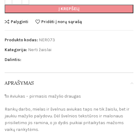
Į KREPŠELĮ
Palyginti
Pridėti į norų sąrašą
Produkto kodas:
NER073
Kategorija:
Nerti žaislai
Dalintis:
APRAŠYMAS
🐑
Aviukas – pirmasis mažylio draugas
Rankų darbo, mielas ir švelnus aviukas taps ne tik žaislu, bet ir
jaukiu mažylio palydovu. Dėl švelnios tekstūros ir malonaus
prisilietimo jis ramina, o jo dydis puikiai pritaikytas mažoms
vaikų rankytėms.