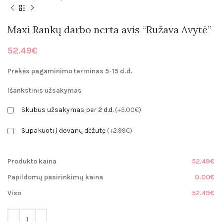
Maxi Rankų darbo nerta avis “Ružava Avytė”
52.49
€
Prekės pagaminimo terminas 5-15 d.d.
Išankstinis užsakymas
Skubus užsakymas per 2 d.d.
(+5.00€)
Supakuoti į dovanų dėžutę
(+2.99€)
Produkto kaina
52.49€
Papildomų pasirinkimų kaina
0.00€
Viso
52.49€