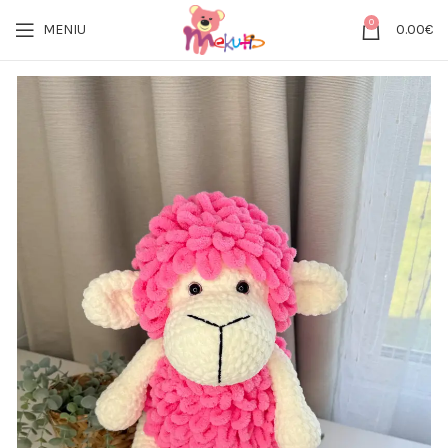
0
MENIU
0.00
€