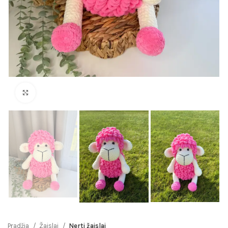
Click to enlarge
Pradžia
Žaislai
Nerti žaislai