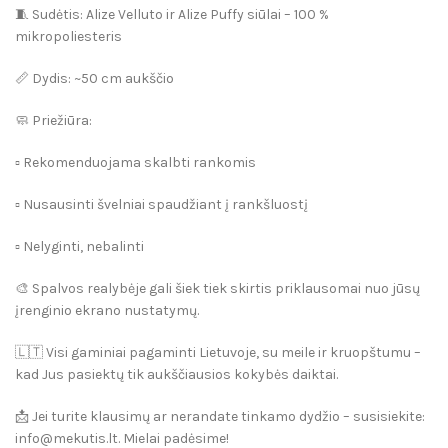
🧵
Sudėtis:
Alize Velluto
ir
Alize Puffy
siūlai – 100 %
mikropoliesteris
📏
Dydis:
~50 cm aukščio
🧼
Priežiūra:
▫️ Rekomenduojama skalbti rankomis
▫️ Nusausinti švelniai spaudžiant į rankšluostį
▫️ Nelyginti, nebalinti
🎨
Spalvos realybėje gali šiek tiek skirtis priklausomai nuo jūsų
įrenginio ekrano nustatymų.
🇱🇹 Visi gaminiai pagaminti Lietuvoje, su meile ir kruopštumu –
kad Jus pasiektų tik aukščiausios kokybės daiktai.
📩 Jei turite klausimų ar nerandate tinkamo dydžio – susisiekite:
info@mekutis.lt
. Mielai padėsime!