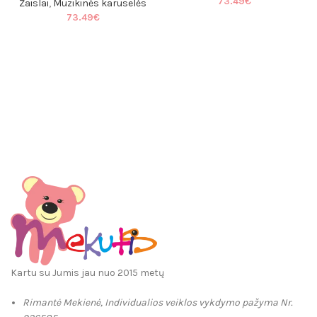
73.49
€
Žaislai
,
Muzikinės karuselės
73.49
€
Kartu su Jumis jau nuo 2015 metų
Rimantė Mekienė, Individualios veiklos vykdymo pažyma Nr.