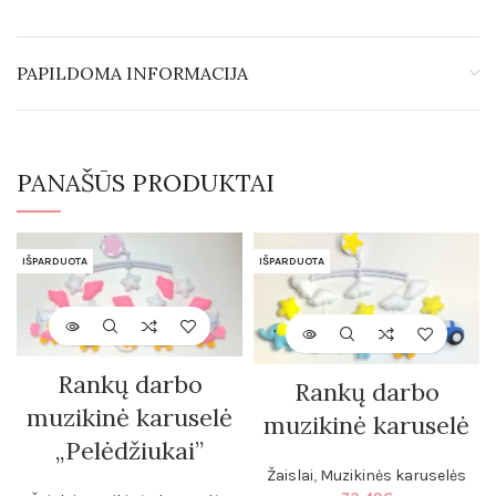
PAPILDOMA INFORMACIJA
PANAŠŪS PRODUKTAI
IŠPARDUOTA
IŠPARDUOTA
Rankų darbo
Rankų darbo
muzikinė karuselė
muzikinė karuselė
„Pelėdžiukai”
Žaislai
,
Muzikinės karuselės