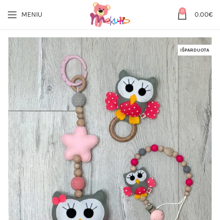
0
MENIU
0.00
€
IŠPARDUOTA