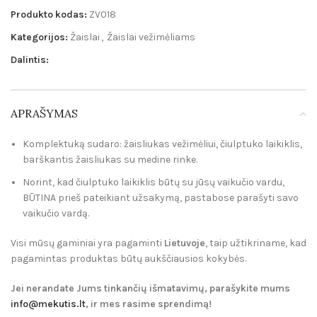
Produkto kodas:
ZV018
Kategorijos:
Žaislai
,
Žaislai vežimėliams
Dalintis:
APRAŠYMAS
Komplektuką sudaro:
žaisliukas vežimėliui, čiulptuko laikiklis,
barškantis žaisliukas su medine rinke.
Norint, kad čiulptuko laikiklis būtų su jūsų vaikučio vardu,
BŪTINA prieš pateikiant užsakymą, pastabose parašyti savo
vaikučio vardą.
Visi mūsų gaminiai yra pagaminti
Lietuvoje
, taip užtikriname, kad
pagamintas produktas būtų aukščiausios kokybės.
Jei nerandate Jums tinkančių išmatavimų, parašykite mums
info@mekutis.lt
, ir mes rasime sprendimą!