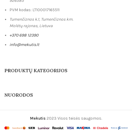
926585
PVM kodas: LT100017165511
Tumenčiznos k.1, Tumenčiznos km.
Molėtų rajonas, Lietuva
+370 698 12390
info@mekutis.lt
PRODUKTŲ KATEGORIJOS
NUORODOS
Mekutis
2023 Visos teisės saugomos.