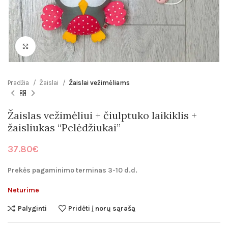
Click to enlarge
Pradžia
Žaislai
Žaislai vežimėliams
Žaislas vežimėliui + čiulptuko laikiklis +
žaisliukas “Pelėdžiukai”
37.80
€
Prekės pagaminimo terminas 3-10 d.d.
Neturime
Palyginti
Pridėti į norų sąrašą