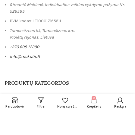
Rimantė Mekienė, Individualios veiklos vykdymo pažyma Nr.
926585
PVM kodas: LT100017165511
Tumenčiznos k.1, Tumenčiznos km.
Molėtų rajonas, Lietuva
+370 698 12390
info@mekutis.lt
PRODUKTŲ KATEGORIJOS
0
Parduotuvė
Filtrai
Norų sąrašas
Krepšelis
Paskyra
NUORODOS
Mekutis
2023 Visos teisės saugomos.