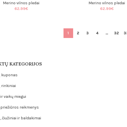
Merino vilnos pledai
Merino vilnos pledai
62.99
€
62.99
€
1
2
3
4
…
32
3
TŲ KATEGORIJOS
 kuponas
rinkiniai
ir vaikų miegui
 priežiūros reikmenys
 čiužiniai ir baldakimai