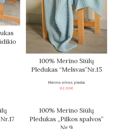
dukas
ūdikio
100% Merino Siūlų
Pledukas “Melsvas”Nr.15
Merino vilnos pledai
62.99
€
ūlų
100% Merino Siūlų
Nr.17
Pledukas „Pilkos spalvos”
Nr.9