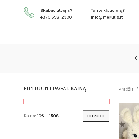
Skubus atvejis?
Turite klausimų?
+370 698 12390
info@mekutis.lt
FILTRUOTI PAGAL KAINĄ
Pradžia
Kaina:
10€
—
150€
FILTRUOTI
Min
Maks
kaina
kaina