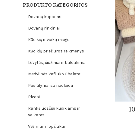
PRODUKTO KATEGORIJOS
Dovanų kuponas
Dovanų rinkiniai
Kūdikių ir vaikų miegui
Kūdikių priežiūros reikmenys
Lovytės, čiužiniai ir baldakimai
Medvilnės Vafliuko Chalatai
Pasiūlymai su nuolaida
Pledai
1
Rankšluosčiai kūdikiams ir
vaikams
Vežimui ir lopšiukui