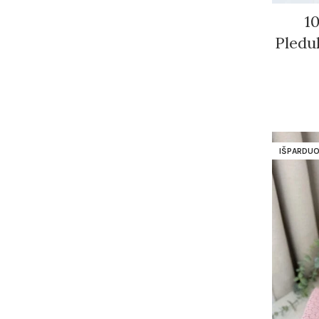
1
Pleduk
IŠPARDUO