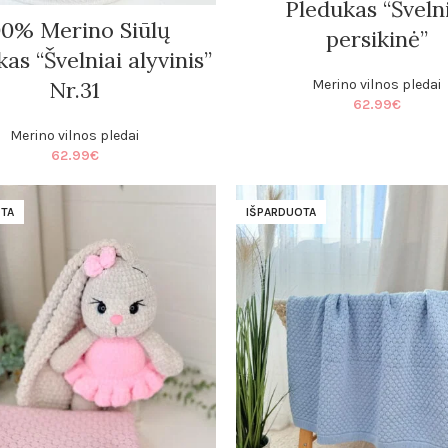
Pledukas “Šveln
00% Merino Siūlų
persikinė”
as “Švelniai alyvinis”
Merino vilnos pledai
Nr.31
62.99
€
Merino vilnos pledai
62.99
€
TA
IŠPARDUOTA