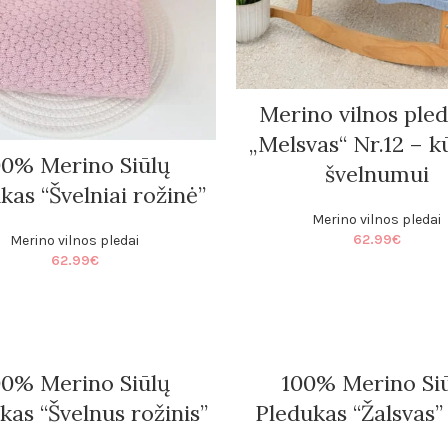
Merino vilnos ple
„Melsvas“ Nr.12 – k
00% Merino Siūlų
švelnumui
kas “Švelniai rožinė”
Merino vilnos pledai
62.99
€
Merino vilnos pledai
62.99
€
00% Merino Siūlų
100% Merino Si
kas “Švelnus rožinis”
Pledukas “Žalsvas” 