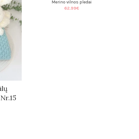
Merino vilnos pledai
Paklodės lovytei
62.99
€
Paklodės vežimėliui
Patalynė kūdikiams ir vaikams
Miegmaišiai kūdikiams
edai
Pledai
Minky pledai
Puffy pledai
Muslino pledai
ūlų
Merino vilnos pledai
 Nr.15