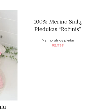
100% Merino Siūlų
Pledukas “Rožinis”
Merino vilnos pledai
62.99
€
ūlų