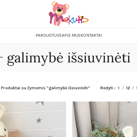
Pataliukų kompl
Mergaitiški
PARDUOTUVĖ
APIE MUS
KONTAKTAI
Berniukiški
Neautralūs
galimybė išsiuvinėti
Lovytės
Čiužiniai
Prie pataliukų 
Apsaugėlės lovy
Produktai su žymomis “galimybė išsiuvinėti”
Rodyti
9
12
Paklodės
Paklodės lovytei
Paklodės vežimėl
Patalynė kūdiki
Miegmaišiai kūd