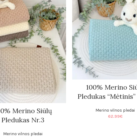
Pledai
Minky pledai
Puffy pledai
Muslino pledai
Merino vilnos pl
100% Merino Si
Pledukas “Mėtinis”
00% Merino Siūlų
Merino vilnos pledai
62.99
€
Pledukas Nr.3
Merino vilnos pledai