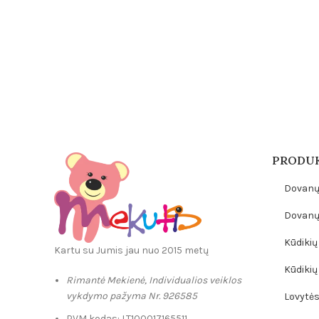
PRODUK
Dovanų
Dovanų 
Kūdikių 
Kartu su Jumis jau nuo 2015 metų
Kūdikių
Rimantė Mekienė, Individualios veiklos
vykdymo pažyma Nr. 926585
Lovytės,
PVM kodas: LT100017165511