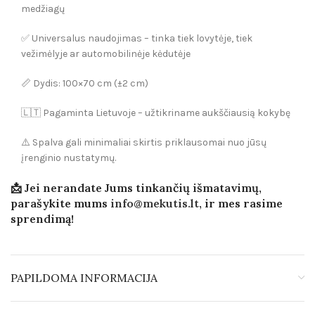
medžiagų
✅ Universalus naudojimas – tinka tiek lovytėje, tiek
vežimėlyje ar automobilinėje kėdutėje
📏 Dydis: 100×70 cm (±2 cm)
🇱🇹 Pagaminta Lietuvoje – užtikriname aukščiausią kokybę
⚠️ Spalva gali minimaliai skirtis priklausomai nuo jūsų
įrenginio nustatymų.
📩 Jei nerandate Jums tinkančių išmatavimų,
parašykite mums
info@mekutis.lt
, ir mes rasime
sprendimą!
PAPILDOMA INFORMACIJA