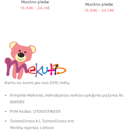
Muslino pledai
Muslino pledai
Price
19.94
€
–
24.14
€
Price
19.94
€
–
24.14
€
range:
range:
19.94€
19.94€
through
through
24.14€
24.14€
Kartu su Jumis jau nuo 2015 metų
Rimantė Mekienė, Individualios veiklos vykdymo pažyma Nr.
926585
PVM kodas: LT100017165511
Tumenčiznos k.1, Tumenčiznos km.
Molėtų rajonas, Lietuva