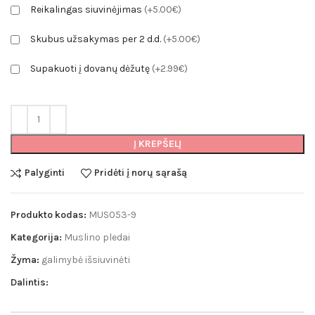
Reikalingas siuvinėjimas
(+5.00€)
Skubus užsakymas per 2 d.d.
(+5.00€)
Supakuoti į dovanų dėžutę
(+2.99€)
Į KREPŠELĮ
Palyginti
Pridėti į norų sąrašą
Produkto kodas:
MUS053-9
Kategorija:
Muslino pledai
Žyma:
galimybė išsiuvinėti
Dalintis: