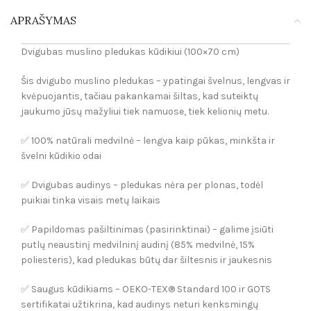
APRAŠYMAS
Dvigubas muslino pledukas kūdikiui (100×70 cm)
Šis dvigubo muslino pledukas – ypatingai švelnus, lengvas ir
kvėpuojantis, tačiau pakankamai šiltas, kad suteiktų
jaukumo jūsų mažyliui tiek namuose, tiek kelionių metu.
✅ 100% natūrali medvilnė – lengva kaip pūkas, minkšta ir
švelni kūdikio odai
✅ Dvigubas audinys – pledukas nėra per plonas, todėl
puikiai tinka visais metų laikais
✅ Papildomas pašiltinimas (pasirinktinai) – galime įsiūti
putlų neaustinį medvilninį audinį (85% medvilnė, 15%
poliesteris), kad pledukas būtų dar šiltesnis ir jaukesnis
✅ Saugus kūdikiams – OEKO-TEX® Standard 100 ir GOTS
sertifikatai užtikrina, kad audinys neturi kenksmingų