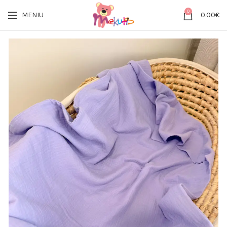
0
MENIU
0.00
€