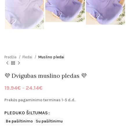
Pradžia
Pledai
Muslino pledai
💜 Dvigubas muslino pledas 💜
Price
19.94
€
–
24.14
€
range:
19.94€
Prekės pagaminimo terminas 1-5 d.d.
through
24.14€
PLEDUKO ŠILTUMAS
Be pašiltinimo
Su pašiltinimu