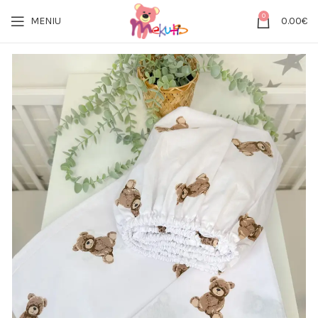
0
MENIU
0.00
€