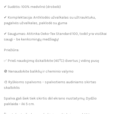
✔
Sudėtis:
100% medvilnė (drobelė)
✔
Komplektacija:
Antklodės užvalkalas su užtrauktuku,
pagalvės užvalkalas, paklodė su guma
✔
Saugumas:
Atitinka
Oeko-Tex Standard 100
, todėl yra visiškai
saugi – be kenksmingų medžiagų!
Priežiūra:
✅ Prieš naudojimą išskalbkite (40°C) išvertus į vidinę pusę
🚫 Nenaudokite baliklių ir cheminio valymo
🎨 Ryškioms spalvoms – spalvotiems audiniams skirtas
skalbiklis
Spalva gali šiek tiek skirtis dėl ekrano nustatymų. Dydžio
paklaida – iki 5 cm.