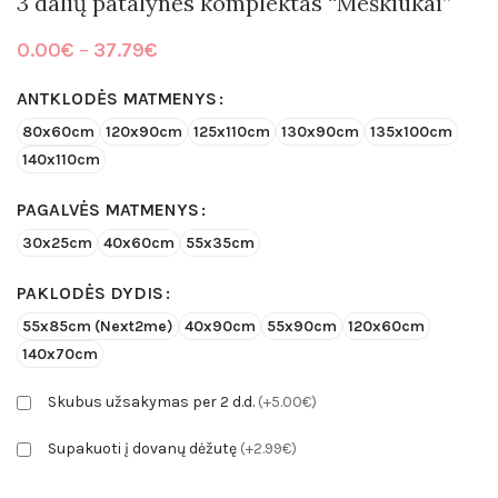
3 dalių patalynės komplektas “Meškiukai”
Price
0.00
€
–
37.79
€
range:
0.00€
ANTKLODĖS MATMENYS
through
80x60cm
120x90cm
125x110cm
130x90cm
135x100cm
37.79€
140x110cm
PAGALVĖS MATMENYS
30x25cm
40x60cm
55x35cm
PAKLODĖS DYDIS
55x85cm (Next2me)
40x90cm
55x90cm
120x60cm
140x70cm
Skubus užsakymas per 2 d.d.
(+5.00€)
Supakuoti į dovanų dėžutę
(+2.99€)