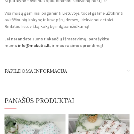
Ši patalynė – švelnus apkabinimas kiekvieną naktį! ✨
Visi mūsų gaminiai pagaminti
Lietuvoje
, todėl galime užtikrinti
aukščiausią kokybę ir kruopštų dėmesį kiekvienai detalei.
Rinkitės lietuvišką kokybę ir ilgaamžiškumą!
Jei nerandate Jums tinkančių išmatavimų, parašykite
mums
info@mekutis.lt
, ir mes rasime sprendimą!
PAPILDOMA INFORMACIJA
PANAŠŪS PRODUKTAI