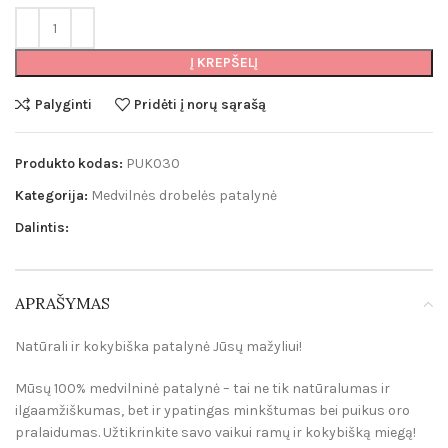
Į KREPŠELĮ
Palyginti
Pridėti į norų sąrašą
Produkto kodas:
PUK030
Kategorija:
Medvilnės drobelės patalynė
Dalintis:
APRAŠYMAS
Natūrali ir kokybiška patalynė Jūsų mažyliui!
Mūsų 100% medvilninė patalynė – tai ne tik natūralumas ir
ilgaamžiškumas, bet ir ypatingas minkštumas bei puikus oro
pralaidumas. Užtikrinkite savo vaikui ramų ir kokybišką miegą!