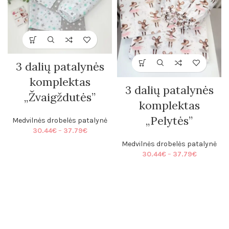
3 dalių patalynės
komplektas
3 dalių patalynės
„Žvaigždutės”
komplektas
„Pelytės”
Medvilnės drobelės patalynė
Price
30.44
€
–
37.79
€
range:
Medvilnės drobelės patalynė
30.44€
Price
30.44
€
–
37.79
€
through
range:
37.79€
30.44€
through
37.79€