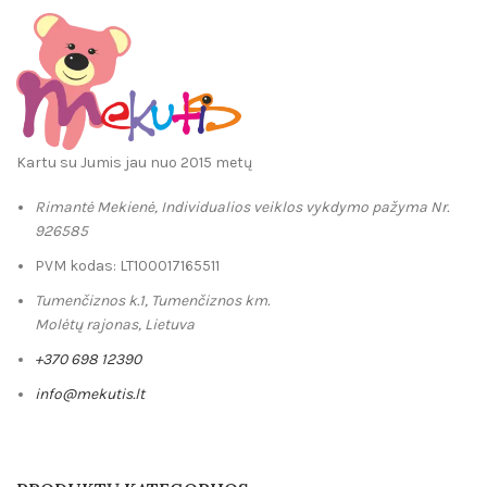
Kartu su Jumis jau nuo 2015 metų
Rimantė Mekienė, Individualios veiklos vykdymo pažyma Nr.
926585
PVM kodas: LT100017165511
Tumenčiznos k.1, Tumenčiznos km.
Molėtų rajonas, Lietuva
+370 698 12390
info@mekutis.lt