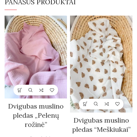
PANAŠŪS PRODUKTAI
Dvigubas muslino
pledas „Pelenų
Dvigubas muslino
rožinė”
pledas “Meškiukai”