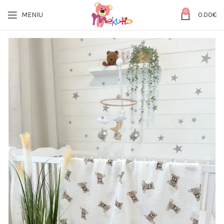
0
MENIU
0.00
€