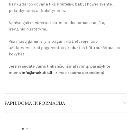
Rankų darbo dovana tiks kraiteliui, babyshower šventei,
palankynoms ar krikštynoms.
Spalva gali minimaliai skirtis priklausomai nuo jūsų
įrenginio nustatymų.
Visi mūsų gaminiai yra pagaminti
Lietuvoje
, taip
užtikriname, kad pagamintas produktas būtų aukščiausios
kokybės.
Jei nerandate Jums tinkančių išmatavimų, parašykite
mums
info@mekutis.lt
, ir mes rasime sprendimą!
PAPILDOMA INFORMACIJA