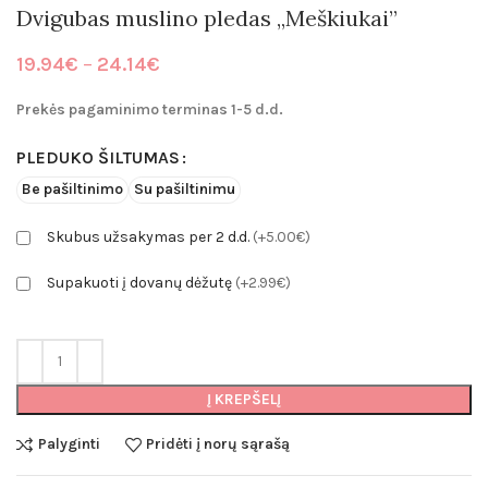
Dvigubas muslino pledas „Meškiukai”
Price
19.94
€
–
24.14
€
range:
19.94€
Prekės pagaminimo terminas 1-5 d.d.
through
24.14€
PLEDUKO ŠILTUMAS
Be pašiltinimo
Su pašiltinimu
Skubus užsakymas per 2 d.d.
(+5.00€)
Supakuoti į dovanų dėžutę
(+2.99€)
Į KREPŠELĮ
Palyginti
Pridėti į norų sąrašą