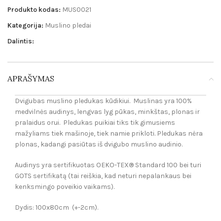
Produkto kodas:
MUS0021
Kategorija:
Muslino pledai
Dalintis:
APRAŠYMAS
Dvigubas muslino pledukas kūdikiui. Muslinas yra 100%
medvilnės audinys, lengvas lyg pūkas, minkštas, plonas ir
pralaidus orui. Pledukas puikiai tiks tik gimusiems
mažyliams tiek mašinoje, tiek namie prikloti. Pledukas nėra
plonas, kadangi pasiūtas iš dvigubo muslino audinio.
Audinys yra sertifikuotas OEKO-TEX® Standard 100 bei turi
GOTS sertifikatą (tai reiškia, kad neturi nepalankaus bei
kenksmingo poveikio vaikams).
Dydis: 100x80cm (+-2cm).