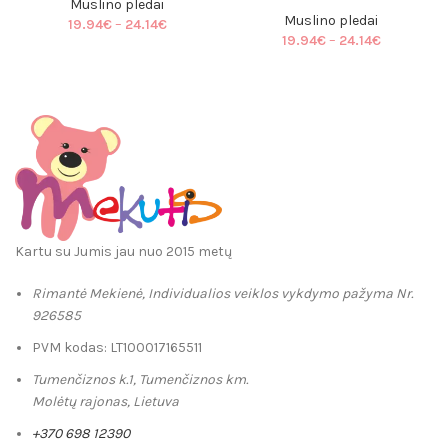
Muslino pledai
Muslino pledai
Price
19.94
€
–
24.14
€
Price
19.94
€
–
24.14
€
range:
range:
19.94€
19.94€
through
through
24.14€
24.14€
Kartu su Jumis jau nuo 2015 metų
Rimantė Mekienė, Individualios veiklos vykdymo pažyma Nr.
926585
PVM kodas: LT100017165511
Tumenčiznos k.1, Tumenčiznos km.
Molėtų rajonas, Lietuva
+370 698 12390