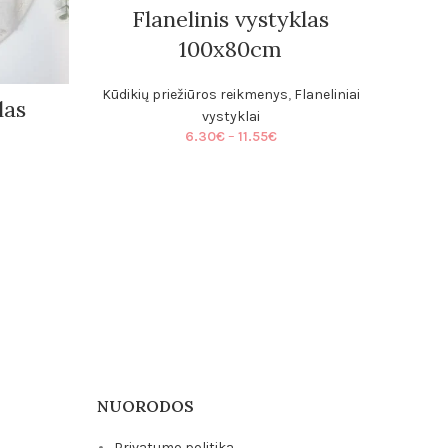
Flanelinis vystyklas
100x80cm
F
Kūdikių priežiūros reikmenys
,
Flaneliniai
las
vystyklai
Price
6.30
€
–
11.55
€
range:
6.30€
through
e
11.55€
e:
0€
ough
5€
NUORODOS
Privatumo politika