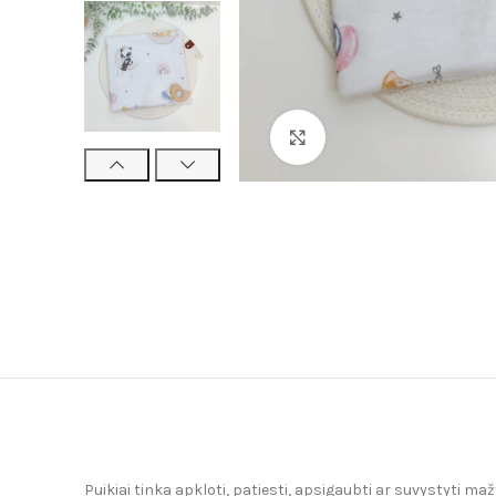
Click to enlarge
Puikiai tinka apkloti, patiesti, apsigaubti ar suvystyti mažy