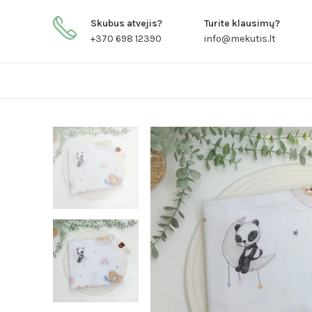
Skubus atvejis?
Turite klausimų?
+370 698 12390
info@mekutis.lt