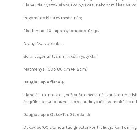
Flaneliniai vystyklai yra ekologiškas ir ekonomiškas vaik
Pagaminta iš 100% medvilnės;
Skalbimas: 40 laipsnių temperatūroje.
Draugiškas aplinkai;
Gerai sugeriantys ir minkšti vystyklai;
Matmenys: 100 x 80 cm (+- 2cm)
Daugiau apie flanelę:
Flanelė – tai natūrali, pašiaušta medvilnė. Šiaušiant med
šis pūkelis nusiplauna, tačiau audinys išlieka minkštas ir
Daugiau apie Oeko-Tex Standard:
Oeko-Tex 100 standartas griežtai kontroliuoja kenksmingų