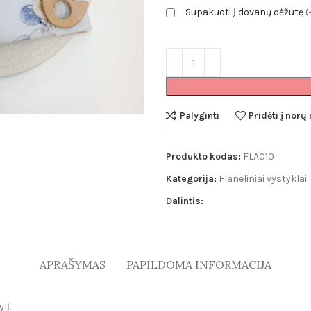
Supakuoti į dovanų dėžutę
(
Pledai
Minky pledai
Puffy pledai
Muslino pledai
Merino vilnos pl
Palyginti
Pridėti į norų
Produkto kodas:
FLA010
Kategorija:
Flaneliniai vystyklai
Dalintis:
APRAŠYMAS
PAPILDOMA INFORMACIJA
lį.