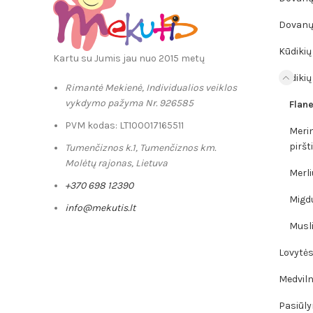
Dovanų 
Kūdikių 
Kartu su Jumis jau nuo 2015 metų
Kūdikių
Rimantė Mekienė, Individualios veiklos
vykdymo pažyma Nr. 926585
Flane
PVM kodas: LT100017165511
Merin
piršt
Tumenčiznos k.1, Tumenčiznos km.
Molėtų rajonas, Lietuva
Merli
+370 698 12390
Migd
info@mekutis.lt
Musli
Lovytės,
Medviln
Pasiūly