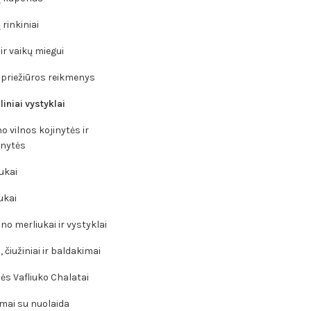
rinkiniai
ir vaikų miegui
 priežiūros reikmenys
liniai vystyklai
o vilnos kojinytės ir
inytės
ukai
ukai
no merliukai ir vystyklai
 čiužiniai ir baldakimai
ės Vafliuko Chalatai
mai su nuolaida