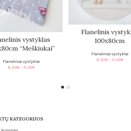
Flanelinis vystyk
anelinis vystyklas
100x80cm
x80cm “Meškiukai”
Flaneliniai vystyklai
Pric
6.30
€
–
11.55
€
Flaneliniai vystyklai
rang
Price
6.30
€
–
11.55
€
6.3
range:
thr
6.30€
11.5
through
11.55€
TŲ KATEGORIJOS
 kuponas