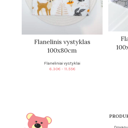
Fl
Flanelinis vystyklas
100
100x80cm
Flaneliniai vystyklai
Price
6.30
€
–
11.55
€
range:
6.30€
through
11.55€
PRODUK
Dovanų