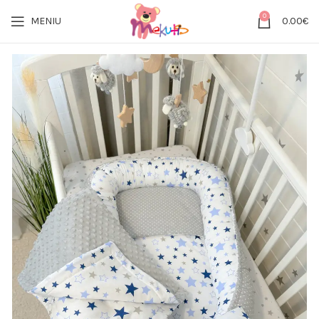
0
MENIU
0.00
€