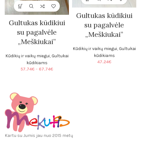
Gultukas kūdikiui
Gultukas kūdikiui
su pagalvėle
su pagalvėle
„Meškiukai”
„Meškiukai”
Kūdikių ir vaikų miegui
,
Gultukai
kūdikiams
Kūdikių ir vaikų miegui
,
Gultukai
47.24
€
kūdikiams
Price
57.74
€
–
67.74
€
range:
57.74€
through
67.74€
Kartu su Jumis jau nuo 2015 metų