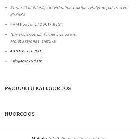
Rimantė Mekienė, Individualios veiklos vykdymo pažyma Nr.
926585
PVM kodas: LT100017165511
Tumenčiznos k.1, Tumenčiznos km.
Molėtų rajonas, Lietuva
+370 698 12390
info@mekutis.lt
PRODUKTŲ KATEGORIJOS
NUORODOS
Mekutis
2023 Visos teisės saugomos.