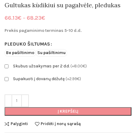
Gultukas kūdikiui su pagalvėle, pledukas
Price
66.13
€
–
68.23
€
range:
66.13€
Prekės pagaminimo terminas 5-10 d.d.
through
68.23€
PLEDUKO ŠILTUMAS
Be pašiltinimo
Su pašiltinimu
Skubus užsakymas per 2 d.d.
(+8.00€)
Supakuoti į dovanų dėžutę
(+2.99€)
Į KREPŠELĮ
Palyginti
Pridėti į norų sąrašą