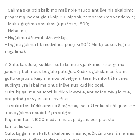
– Galima skalbti skalbimo mašinoje naudojant švelnią skalbimo
programą, ne daugiau kaip 30 laipsnių temperatūros vandenyje;
­– Maks. gręžimo apsukos (aps./min): 800;
– Nebalinti;
– Negalima džiovinti džiovyklėje;
– Lyginti galima tik medvilnės pusę iki 110° ( Minky pusės lyginti
negalima).
⭐️ Gultukas Jūsų kūdikiui suteiks ne tik jaukumo ir saugumo
jausmą, bet ir bus be galo patogus. Kūdikis gulėdamas šiame
gultuke jausis kaip mamos pilvelyje, šiltai ir komfortiškai, nes
audinys yra labai malonus ir švelnus kūdikio odai.
Gultuką galima naudoti: kūdikio lovytėje, ant sofos, tėvų lovoje,
ant grindų ar vykstant į svečius.
Jis sukurtas kūdikiams iki 6 mėnesių, bet užtenka atrišti juostelę
ir bus galima naudoti žymiai ilgiau.
Pagamintas iš 100% medvilnės. Užpildytas pes pluošto
kamuoliukais.
Gultuką galima skalbti skalbimo mašinoje. Čiužinukas išimamas.