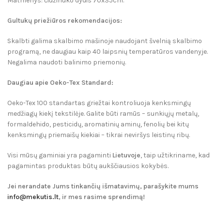
Matmenys: čiužinuko dydis 70x35cm.
Gultuk
ų p
riežiūros rekomendacijos:
S
kalbti galima skalbimo mašinoje naudojant švelnią skalbimo
programą, ne daugiau kaip 40 laipsnių temperatūros vandenyje.
Negalima naudoti balinimo priemonių.
Daugiau apie Oeko-Tex Standard:
Oeko-Tex 100 standartas griežtai kontroliuoja kenksmingų
medžiagų kiekį tekstilėje. Galite būti ramūs – sunkiųjų metalų,
formaldehido, pesticidų, aromatinių aminų, fenolių bei kitų
kenksmingų priemaišų kiekiai – tikrai neviršys leistinų ribų.
Visi mūsų gaminiai yra pagaminti
Lietuvoje
, taip užtikriname, kad
pagamintas produktas būtų aukščiausios kokybės.
Jei nerandate Jums tinkančių išmatavimų, parašykite mums
info@mekutis.lt
, ir mes rasime sprendimą!