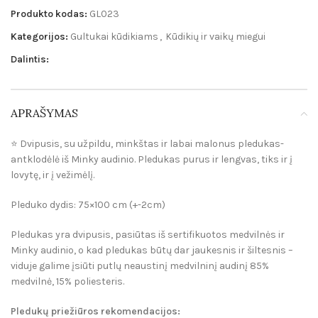
Produkto kodas:
GL023
Kategorijos:
Gultukai kūdikiams
,
Kūdikių ir vaikų miegui
Dalintis:
APRAŠYMAS
⭐️ Dvipusis, su užpildu, minkštas ir labai malonus pledukas-
antklodėlė iš Minky audinio. Pledukas purus ir lengvas, tiks ir į
lovytę, ir į vežimėlį.
Pleduko dydis: 75×100 cm (+-2cm)
Pledukas yra dvipusis, pasiūtas iš sertifikuotos medvilnės ir
Minky audinio, o kad pledukas būtų dar jaukesnis ir šiltesnis –
viduje galime įsiūti putlų neaustinį medvilninį audinį 85%
medvilnė, 15% poliesteris.
Pleduk
ų p
riežiūros rekomendacijos: