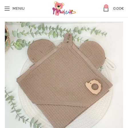
0
MENIU
0.00
€