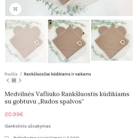
Click to enlarge
Pradžia
Rankšluosčiai kūdikiams ir vaikams
Medvilnės Vafliuko Rankšluostis kūdikiams
su gobtuvu „Rudos spalvos”
20.99
€
Išankstinis užsakymas