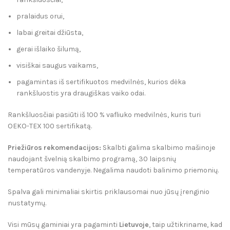
pralaidus orui,
labai greitai džiūsta,
gerai išlaiko šilumą,
visiškai saugus vaikams,
pagamintas iš sertifikuotos medvilnės, kurios dėka
rankšluostis yra draugiškas vaiko odai.
Rankšluosčiai pasiūti iš 100 % vafliuko medvilnės, kuris turi
OEKO-TEX 100 sertifikatą.
Priežiūros rekomendacijos:
Skalbti galima skalbimo mašinoje
naudojant švelnią skalbimo programą, 30 laipsnių
temperatūros vandenyje. Negalima naudoti balinimo priemonių.
Spalva gali minimaliai skirtis priklausomai nuo jūsų įrenginio
nustatymų.
Visi mūsų gaminiai yra pagaminti
Lietuvoje
, taip užtikriname, kad