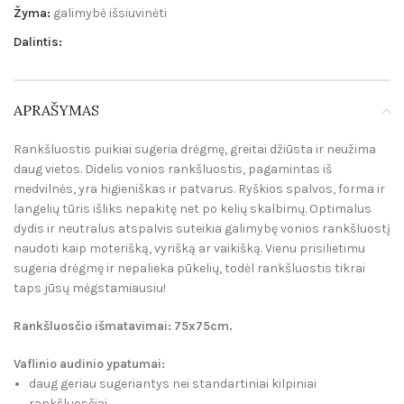
Žyma:
galimybė išsiuvinėti
Dalintis:
APRAŠYMAS
Rankšluostis puikiai sugeria drėgmę, greitai džiūsta ir neužima
daug vietos. Didelis vonios rankšluostis, pagamintas iš
medvilnės, yra higieniškas ir patvarus. Ryškios spalvos, forma ir
langelių tūris išliks nepakitę net po kelių skalbimų. Optimalus
dydis ir neutralus atspalvis suteikia galimybę vonios rankšluostį
naudoti kaip moterišką, vyrišką ar vaikišką. Vienu prisilietimu
sugeria drėgmę ir nepalieka pūkelių, todėl rankšluostis tikrai
taps jūsų mėgstamiausiu!
Rankšluosčio išmatavimai: 75x75cm.
Vaflinio audinio ypatumai:
daug geriau sugeriantys nei standartiniai kilpiniai
rankšluosčiai,