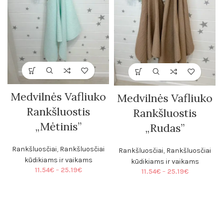
Medvilnės Vafliuko
Medvilnės Vafliuko
Rankšluostis
Rankšluostis
„Mėtinis”
„Rudas”
Rankšluosčiai
,
Rankšluosčiai
Rankšluosčiai
,
Rankšluosčiai
kūdikiams ir vaikams
kūdikiams ir vaikams
Price
11.54
€
–
25.19
€
Price
11.54
€
–
25.19
€
range:
range:
11.54€
11.54€
through
through
25.19€
25.19€