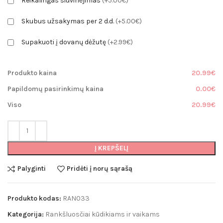
Reikalingas siuvinėjimas
(+5.00€)
Skubus užsakymas per 2 d.d.
(+5.00€)
Supakuoti į dovanų dėžutę
(+2.99€)
Produkto kaina
20.99€
Papildomų pasirinkimų kaina
0.00€
Viso
20.99€
Į KREPŠELĮ
Palyginti
Pridėti į norų sąrašą
Produkto kodas:
RAN033
Kategorija:
Rankšluosčiai kūdikiams ir vaikams