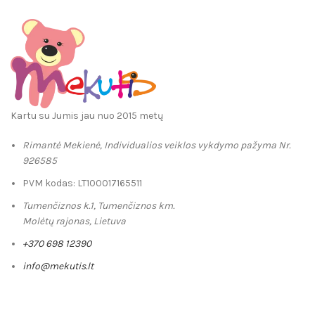
Kartu su Jumis jau nuo 2015 metų
Rimantė Mekienė, Individualios veiklos vykdymo pažyma Nr.
926585
PVM kodas: LT100017165511
Tumenčiznos k.1, Tumenčiznos km.
Molėtų rajonas, Lietuva
+370 698 12390
info@mekutis.lt