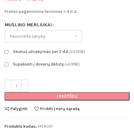
range:
14.69€
Prekės pagaminimo terminas 1-4 d.d.
through
17.84€
MUSLINO MERLIUKAI
Skubus užsakymas per 2 d.d.
(+5.00€)
Supakuoti į dovanų dėžutę
(+2.99€)
Į KREPŠELĮ
Palyginti
Pridėti į norų sąrašą
Produkto kodas:
MER091