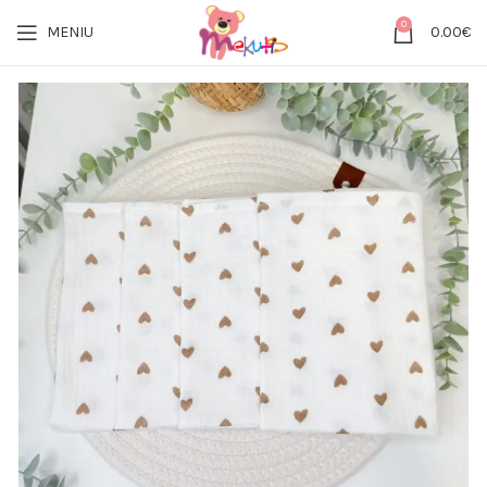
0
MENIU
0.00
€