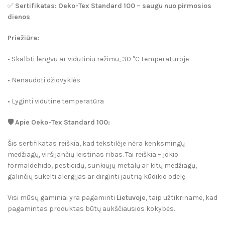
✅
Sertifikatas:
Oeko-Tex Standard 100 – saugu nuo pirmosios
dienos
Priežiūra:
• Skalbti lengvu ar vidutiniu režimu, 30 °C temperatūroje
• Nenaudoti džiovyklės
• Lyginti vidutine temperatūra
🛡️
Apie Oeko-Tex Standard 100:
Šis sertifikatas reiškia, kad tekstilėje
nėra kenksmingų
medžiagų
, viršijančių leistinas ribas. Tai reiškia – jokio
formaldehido, pesticidų, sunkiųjų metalų ar kitų medžiagų,
galinčių sukelti alergijas ar dirginti jautrią kūdikio odelę.
Visi mūsų gaminiai yra pagaminti
Lietuvoje
, taip užtikriname, kad
pagamintas produktas būtų aukščiausios kokybės.