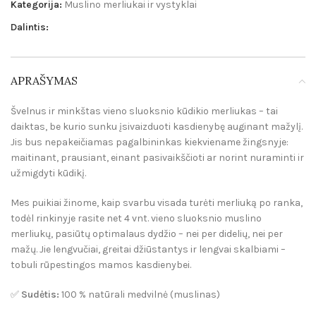
Kategorija:
Muslino merliukai ir vystyklai
Dalintis:
APRAŠYMAS
Švelnus ir minkštas vieno sluoksnio kūdikio merliukas
– tai
daiktas, be kurio sunku įsivaizduoti kasdienybę auginant mažylį.
Jis bus nepakeičiamas pagalbininkas kiekviename žingsnyje:
maitinant, prausiant, einant pasivaikščioti ar norint nuraminti ir
užmigdyti kūdikį.
Mes puikiai žinome, kaip svarbu visada turėti merliuką po ranka,
todėl rinkinyje rasite net
4 vnt. vieno sluoksnio muslino
merliukų
, pasiūtų
optimalaus dydžio
– nei per didelių, nei per
mažų. Jie lengvučiai, greitai džiūstantys ir lengvai skalbiami –
tobuli rūpestingos mamos kasdienybei.
✅
Sudėtis:
100 % natūrali medvilnė (muslinas)