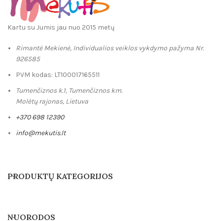
Kartu su Jumis jau nuo 2015 metų
Rimantė Mekienė, Individualios veiklos vykdymo pažyma Nr.
926585
PVM kodas: LT100017165511
Tumenčiznos k.1, Tumenčiznos km.
Molėtų rajonas, Lietuva
+370 698 12390
info@mekutis.lt
PRODUKTŲ KATEGORIJOS
NUORODOS