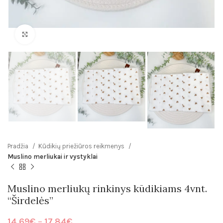
Click to enlarge
Pradžia
Kūdikių priežiūros reikmenys
Muslino merliukai ir vystyklai
Muslino merliukų rinkinys kūdikiams 4vnt.
“Širdelės”
Price
14.69
€
–
17.84
€