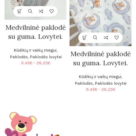
Medvilninė paklodė
su guma. Lovytei.
Kūdikių ir vaikų miegui
,
Medvilninė paklodė
Paklodės
,
Paklodės lovytei
su guma. Lovytei.
Price
9.45
€
–
26.25
€
range:
9.45€
Kūdikių ir vaikų miegui
,
through
Paklodės
,
Paklodės lovytei
26.25€
Price
9.45
€
–
26.25
€
range:
9.45€
through
26.25€