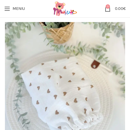
0
MENIU
0.00
€