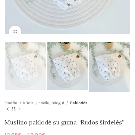
Click to enlarge
Pradžia
Kūdikių ir vaikų miegui
Paklodės
Muslino paklodė su guma “Rudos širdelės”
Price