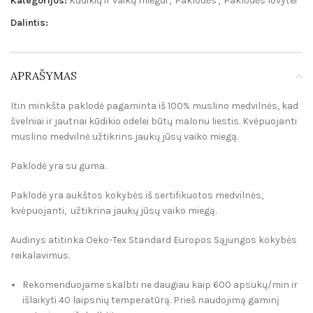
Kategorijos:
Kūdikių ir vaikų miegui
,
Paklodės
,
Paklodės lovytei
Dalintis:
APRAŠYMAS
Itin minkšta paklodė pagaminta iš 100% muslino medvilnės, kad
švelniai ir jautriai kūdikio odelei būtų malonu liestis. Kvėpuojanti
muslino medvilnė užtikrins jaukų jūsų vaiko miegą.
Paklodė yra su guma.
Paklodė yra aukštos kokybės iš sertifikuotos medvilnės,
kvėpuojanti, užtikrina jaukų jūsų vaiko miegą.
Audinys atitinka Oeko-Tex Standard Europos Sąjungos kokybės
reikalavimus.
Rekomenduojame skalbti ne daugiau kaip 600 apsukų/min ir
išlaikyti 40 laipsnių temperatūrą. Prieš naudojimą gaminį