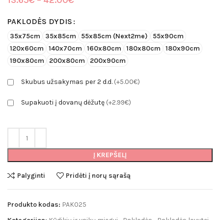
13.65
€
–
42.00
€
range:
13.65€
PAKLODĖS DYDIS
through
35x75cm
35x85cm
55x85cm (Next2me)
55x90cm
42.00€
120x60cm
140x70cm
160x80cm
180x80cm
180x90cm
190x80cm
200x80cm
200x90cm
Skubus užsakymas per 2 d.d.
(+5.00€)
Supakuoti į dovanų dėžutę
(+2.99€)
Į KREPŠELĮ
Palyginti
Pridėti į norų sąrašą
Produkto kodas:
PAK025