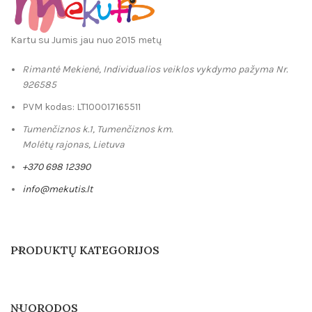
Kartu su Jumis jau nuo 2015 metų
Rimantė Mekienė, Individualios veiklos vykdymo pažyma Nr.
926585
PVM kodas: LT100017165511
Tumenčiznos k.1, Tumenčiznos km.
Molėtų rajonas, Lietuva
+370 698 12390
info@mekutis.lt
PRODUKTŲ KATEGORIJOS
NUORODOS