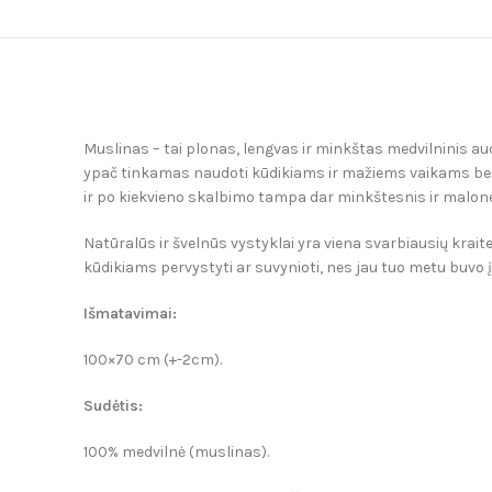
Muslinas – tai plonas, lengvas ir minkštas medvilninis a
ypač tinkamas naudoti kūdikiams ir mažiems vaikams bei yr
ir po kiekvieno skalbimo tampa dar minkštesnis ir malones
Natūralūs ir švelnūs vystyklai yra viena svarbiausių kraite
kūdikiams pervystyti ar suvynioti, nes jau tuo metu buvo įv
Išmatavimai
:
100×70 cm (+-2cm).
Sudėtis:
100% medvilnė (muslinas).