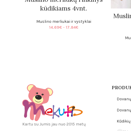
kūdikiams 4vnt.
Musli
Muslino merliukai ir vystyklai
Price
14.69
€
–
17.84
€
range:
14.69€
Mus
through
17.84€
PRODUK
Dovanų
Dovanų 
Kūdikių 
Kartu su Jumis jau nuo 2015 metų