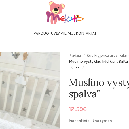
Pataliukų kompl
Mergaitiški
PARDUOTUVĖ
APIE MUS
KONTAKTAI
Berniukiški
Neautralūs
Lovytės
Pradžia
Kūdikių priežiūros reik
Čiužiniai
Muslino vystyklas kūdikiui „Balta
Prie pataliukų 
Apsaugėlės lovy
Muslino vysty
Paklodės
spalva”
Paklodės lovytei
Paklodės vežimėl
12.59
€
Patalynė kūdiki
Išankstinis užsakymas
Miegmaišiai kūd