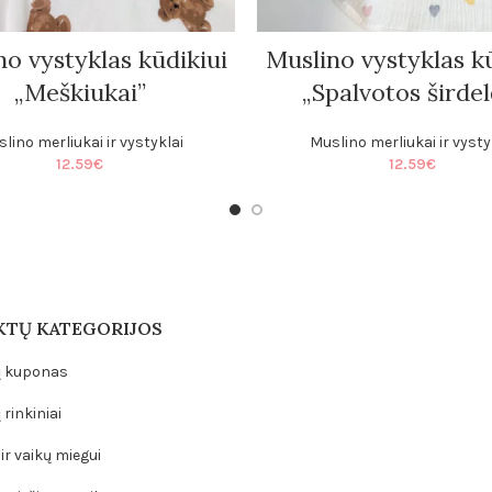
no vystyklas kūdikiui
Muslino vystyklas kū
„Meškiukai”
„Spalvotos širdel
lino merliukai ir vystyklai
Muslino merliukai ir vysty
12.59
€
12.59
€
TŲ KATEGORIJOS
 kuponas
rinkiniai
ir vaikų miegui