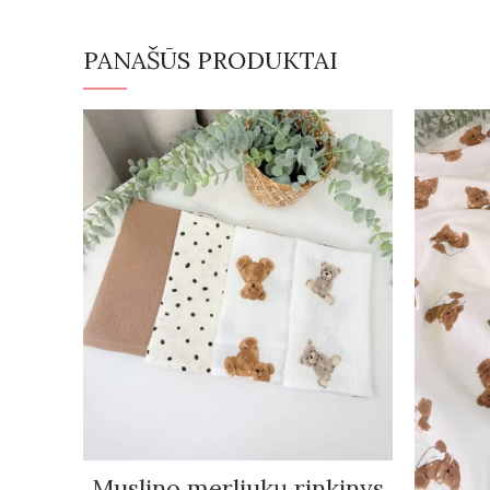
PANAŠŪS PRODUKTAI
Muslino merliukų rinkinys