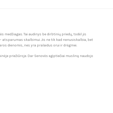
medžiagas. Tai audinys be dirbtinių priedų, todėl jis
– atsparumas skalbimui. Jis ne tik kad nenusiskalbia, bet
ros dienomis, nes yra pralaidus orui ir drėgmei.
eninėje priežiūroje. Dar Senovės egiptiečiai musliną naudojo