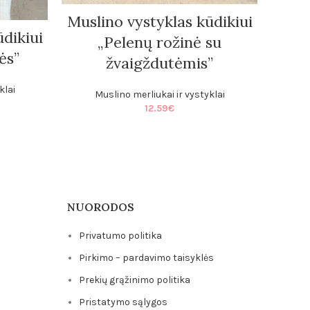
Muslino vystyklas kūdikiui
dikiui
M
„Pelenų rožinė su
ės”
žvaigždutėmis”
klai
Muslino merliukai ir vystyklai
12.59
€
NUORODOS
Privatumo politika
Pirkimo – pardavimo taisyklės
Prekių grąžinimo politika
Pristatymo sąlygos