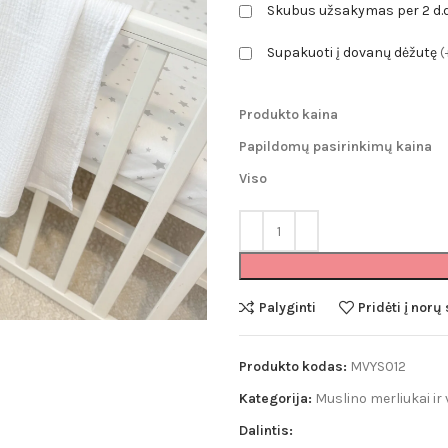
Skubus užsakymas per 2 d.
Pledai
Supakuoti į dovanų dėžutę
(
Minky pledai
Puffy pledai
Produkto kaina
Muslino pledai
Papildomų pasirinkimų kaina
Merino vilnos pl
Viso
Palyginti
Pridėti į norų
Produkto kodas:
MVYS012
Kategorija:
Muslino merliukai ir 
Dalintis: