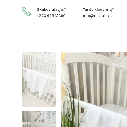
Skubus atvejis?
Turite klausimų?
+370 698 12390
info@mekutis.lt