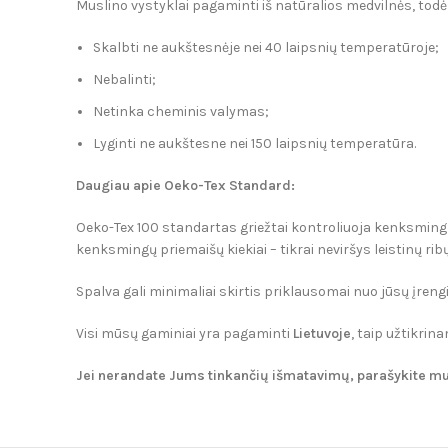
Muslino vystyklai pagaminti iš natūralios medvilnės, todėl
Skalbti ne aukštesnėje nei 40 laipsnių temperatūroje;
Nebalinti;
Netinka cheminis valymas;
Lyginti ne aukštesne nei 150 laipsnių temperatūra.
Daugiau apie Oeko-Tex Standard:
Oeko-Tex 100 standartas griežtai kontroliuoja kenksmingų 
kenksmingų priemaišų kiekiai – tikrai neviršys leistinų ribų
Spalva gali minimaliai skirtis priklausomai nuo jūsų įren
Visi mūsų gaminiai yra pagaminti
Lietuvoje
, taip užtikri
Jei nerandate Jums tinkančių išmatavimų, parašykite 