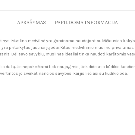
APRAŠYMAS
PAPILDOMA INFORMACIJA
udinys. Muslino medvilnė yra gaminama naudojant aukščiausios kokybės 
a pritaikytas jautriai jų odai. Kitas medvilninio muslino privalumas 
nis. Dėl savo savybių, muslinas idealiai tinka naudoti karštomis vasa
lio dalių. Jie nepakeičiami tiek naujagimio, tiek didesnio kūdikio kasdi
ertintos jo sveikatinančios savybės, kai jis liečiasi su kūdikio oda.