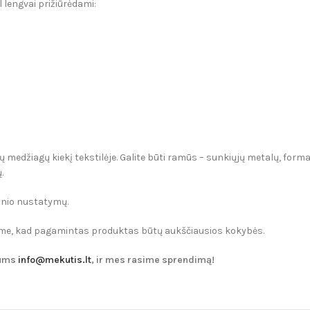
 lengvai prižiūrėdami:
medžiagų kiekį tekstilėje. Galite būti ramūs – sunkiųjų metalų, formal
.
ginio nustatymų.
name, kad pagamintas produktas būtų aukščiausios kokybės.
mums
info@mekutis.lt
, ir mes rasime sprendimą!