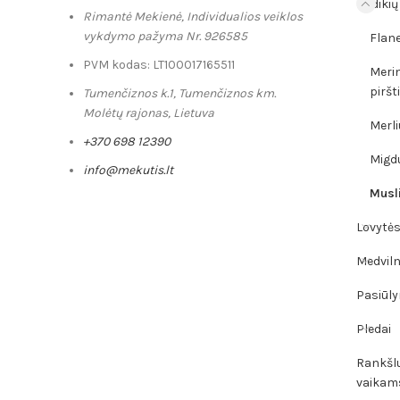
Kūdikių
Rimantė Mekienė, Individualios veiklos
vykdymo pažyma Nr. 926585
Flane
PVM kodas: LT100017165511
Merin
piršt
Tumenčiznos k.1, Tumenčiznos km.
Molėtų rajonas, Lietuva
Merli
+370 698 12390
Migd
info@mekutis.lt
Musli
Lovytės,
Medviln
Pasiūly
Pledai
Rankšlu
vaikam