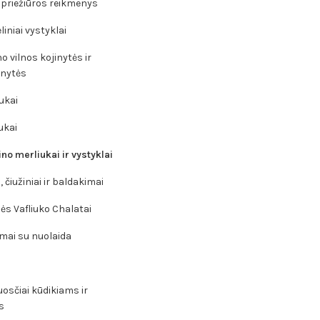
 priežiūros reikmenys
liniai vystyklai
o vilnos kojinytės ir
inytės
ukai
ukai
no merliukai ir vystyklai
 čiužiniai ir baldakimai
ės Vafliuko Chalatai
mai su nuolaida
osčiai kūdikiams ir
s