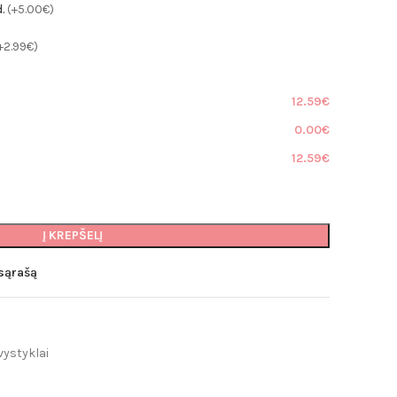
d.
(+5.00€)
Paklodės lovytei
+2.99€)
Paklodės vežimėliui
Patalynė kūdikiams ir vaikams
12.59€
Miegmaišiai kūdikiams
0.00€
edai
Pledai
12.59€
Minky pledai
Puffy pledai
Muslino pledai
Į KREPŠELĮ
Merino vilnos pledai
 sąrašą
vystyklai