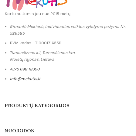
Kartu su Jumis jau nuo 2015 metų
Rimantė Mekienė, Individualios veiklos vykdymo pažyma Nr.
926585
PVM kodas: LT100017165511
Tumenčiznos k.1, Tumenčiznos km.
Molėtų rajonas, Lietuva
+370 698 12390
info@mekutis.lt
PRODUKTŲ KATEGORIJOS
NUORODOS