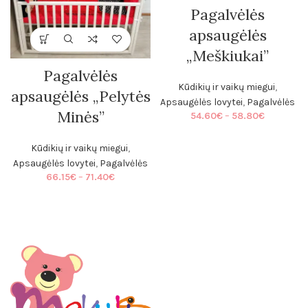
Pagalvėlės
apsaugėlės
„Meškiukai”
Pagalvėlės
Kūdikių ir vaikų miegui
,
apsaugėlės „Pelytės
Apsaugėlės lovytei
,
Pagalvėlės
Minės”
Price
54.60
€
–
58.80
€
range:
54.60€
Kūdikių ir vaikų miegui
,
through
Apsaugėlės lovytei
,
Pagalvėlės
58.80€
Price
66.15
€
–
71.40
€
range:
66.15€
through
71.40€