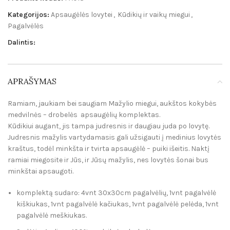
Kategorijos:
Apsaugėlės lovytei
,
Kūdikių ir vaikų miegui
,
Pagalvėlės
Dalintis:
APRAŠYMAS
Ramiam, jaukiam bei saugiam Mažylio miegui, aukštos kokybės
medvilnės – drobelės apsaugėlių komplektas.
Kūdikiui augant, jis tampa judresnis ir daugiau juda po lovytę.
Judresnis mažylis vartydamasis gali užsigauti į medinius lovytės
kraštus, todėl minkšta ir tvirta apsaugėlė – puiki išeitis. Naktį
ramiai miegosite ir Jūs, ir Jūsų mažylis, nes lovytės šonai bus
minkštai apsaugoti.
komplektą sudaro: 4vnt 30x30cm pagalvėlių, 1vnt pagalvėlė
kiškiukas, 1vnt pagalvėlė kačiukas, 1vnt pagalvėlė pelėda, 1vnt
pagalvėlė meškiukas.