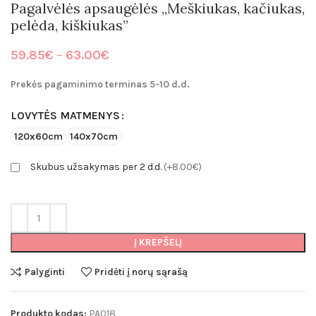
Pagalvėlės apsaugėlės „Meškiukas, kačiukas,
pelėda, kiškiukas”
Price
59.85
€
–
63.00
€
range:
59.85€
Prekės pagaminimo terminas 5-10 d.d.
through
63.00€
LOVYTĖS MATMENYS
120x60cm
140x70cm
Skubus užsakymas per 2 d.d.
(+8.00€)
Į KREPŠELĮ
Palyginti
Pridėti į norų sąrašą
Produkto kodas:
PA018