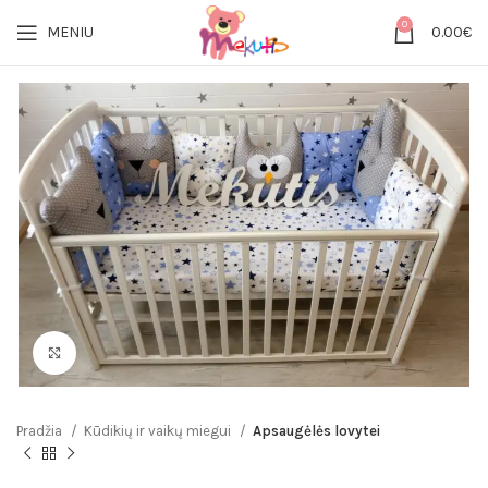
0
MENIU
0.00
€
Click to enlarge
Pradžia
Kūdikių ir vaikų miegui
Apsaugėlės lovytei