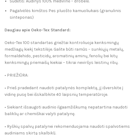
Sudėtis: Audinys 100% medvilnė – drobelė.
Pagalvėlės kimštos Pes pluošto kamuoliukais (granulinis
sinteponas)
Daugiau apie Oeko-Tex Standard:
Oeko-Tex 100 standartas griežtai kontroliuoja kenksmingų
medžiagų kiekį tekstilėje. Galite būti ramūs – sunkiųjų metalų,
formaldehido, pesticidų, aromatinių aminų, fenolių bei kitų
kenksmingų priemaišų kiekiai – tikrai neviršys leistinų ribų.
• PRIEŽIŪRA:
• Prieš pradedant naudoti patalynės komplektą, jį išverskite į
vidinę pusę bei išskalbkite 40 laipsnių temperatūroje.
• Siekiant išsaugoti audinio ilgaamžiškumą nepatartina naudoti
baliklių ar chemiškai valyti patalynę.
• Ryškių spalvų patalynei rekomenduojama naudoti spalvotiems
audiniams skirtą skalbiklį.