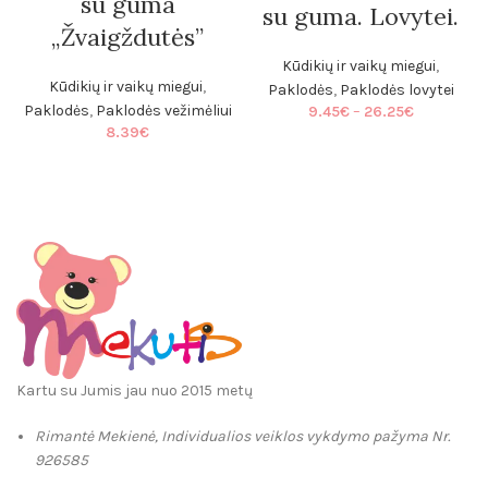
su guma
su guma. Lovytei.
„Žvaigždutės”
Kūdikių ir vaikų miegui
,
Kūdikių ir vaikų miegui
,
Paklodės
,
Paklodės lovytei
Price
Paklodės
,
Paklodės vežimėliui
9.45
€
–
26.25
€
range:
8.39
€
9.45€
through
26.25€
Kartu su Jumis jau nuo 2015 metų
Rimantė Mekienė, Individualios veiklos vykdymo pažyma Nr.
926585