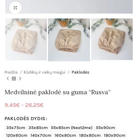
Click to enlarge
Pradžia
Kūdikių ir vaikų miegui
Paklodės
Medvilninė paklodė su guma “Rusva”
Price
9.45
€
–
26.25
€
range:
9.45€
PAKLODĖS DYDIS
through
35x75cm
35x85cm
55x85cm (Next2me)
55x90cm
26.25€
120x60cm
140x70cm
160x80cm
180x80cm
180x90cm