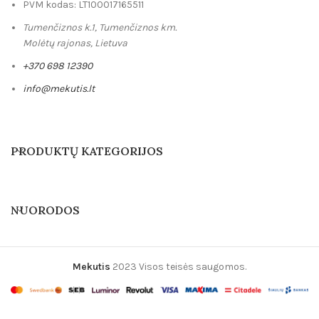
PVM kodas: LT100017165511
Tumenčiznos k.1, Tumenčiznos km.
Molėtų rajonas, Lietuva
+370 698 12390
info@mekutis.lt
PRODUKTŲ KATEGORIJOS
NUORODOS
Mekutis
2023 Visos teisės saugomos.