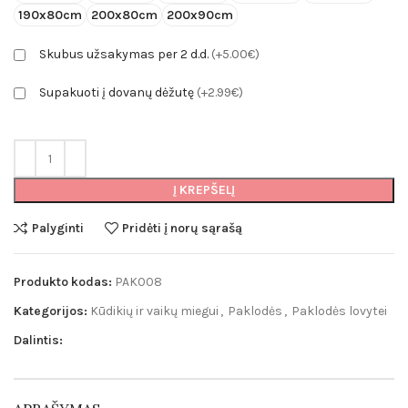
190x80cm
200x80cm
200x90cm
Skubus užsakymas per 2 d.d.
(+5.00€)
Supakuoti į dovanų dėžutę
(+2.99€)
Į KREPŠELĮ
Palyginti
Pridėti į norų sąrašą
Produkto kodas:
PAK008
Kategorijos:
Kūdikių ir vaikų miegui
,
Paklodės
,
Paklodės lovytei
Dalintis: