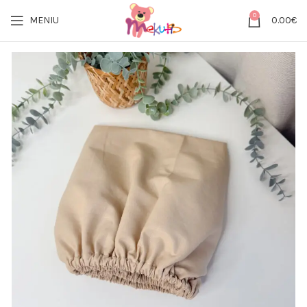
0
MENIU
0.00
€