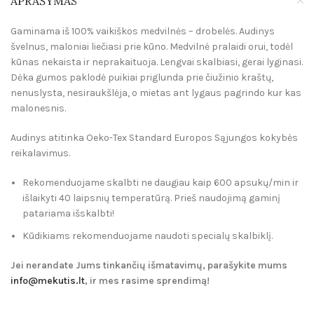
APRAŠYMAS
Gaminama iš 100% vaikiškos medvilnės – drobelės. Audinys
švelnus, maloniai liečiasi prie kūno. Medvilnė pralaidi orui, todėl
kūnas nekaista ir neprakaituoja. Lengvai skalbiasi, gerai lyginasi.
Dėka gumos paklodė puikiai priglunda prie čiužinio kraštų,
nenuslysta, nesiraukšlėja, o mietas ant lygaus pagrindo kur kas
malonesnis.
Audinys atitinka Oeko-Tex Standard Europos Sąjungos kokybės
reikalavimus.
Rekomenduojame skalbti ne daugiau kaip 600 apsukų/min ir
išlaikyti 40 laipsnių temperatūrą. Prieš naudojimą gaminį
patariama išskalbti!
Kūdikiams rekomenduojame naudoti specialų skalbiklį.
Jei nerandate Jums tinkančių išmatavimų, parašykite mums
info@mekutis.lt
, ir mes rasime sprendimą!