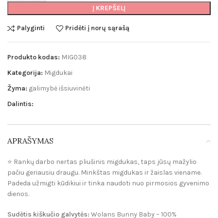
Į KREPŠELĮ
Palyginti
Pridėti į norų sąrašą
Produkto kodas:
MIG038
Kategorija:
Migdukai
Žyma:
galimybė išsiuvinėti
Dalintis:
APRAŠYMAS
⭐️ Rankų darbo nertas pliušinis migdukas, taps jūsų mažylio
pačiu geriausiu draugu. Minkštas migdukas ir žaislas viename.
Padeda užmigti kūdikiui ir tinka naudoti nuo pirmosios gyvenimo
dienos.
Sudėtis kiškučio galvytės:
Wolans Bunny Baby – 100%