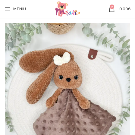
0
MENIU
0.00
€