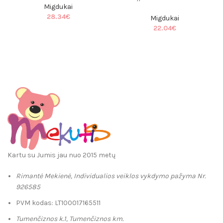
Migdukai
28.34
€
Migdukai
22.04
€
Kartu su Jumis jau nuo 2015 metų
Rimantė Mekienė, Individualios veiklos vykdymo pažyma Nr.
926585
PVM kodas: LT100017165511
Tumenčiznos k.1, Tumenčiznos km.