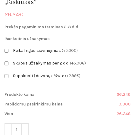
„Kiškiukas”
26.24
€
Prekės pagaminimo terminas 2-8 d.d.
Išankstinis užsakymas
Reikalingas siuvinėjimas
(+5.00€)
Skubus užsakymas per 2 d.d.
(+5.00€)
Supakuoti į dovanų dėžutę
(+2.99€)
Produkto kaina
26.24€
Papildomų pasirinkimų kaina
0.00€
Viso
26.24€