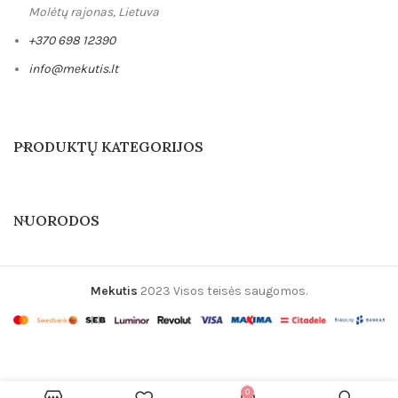
Molėtų rajonas, Lietuva
+370 698 12390
info@mekutis.lt
PRODUKTŲ KATEGORIJOS
NUORODOS
Reikalingas siuvin
Mekutis
2023 Visos teisės saugomos.
Skubus užsakymas 
Rankų
Supakuoti į dovan
darbo
migdukas
Išankstinis
0