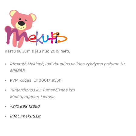
Kartu su Jumis jau nuo 2015 metų
Rimantė Mekienė, Individualios veiklos vykdymo pažyma Nr.
926585
PVM kodas: LT100017165511
Tumenčiznos k.1, Tumenčiznos km.
Molėtų rajonas, Lietuva
+370 698 12390
info@mekutis.lt