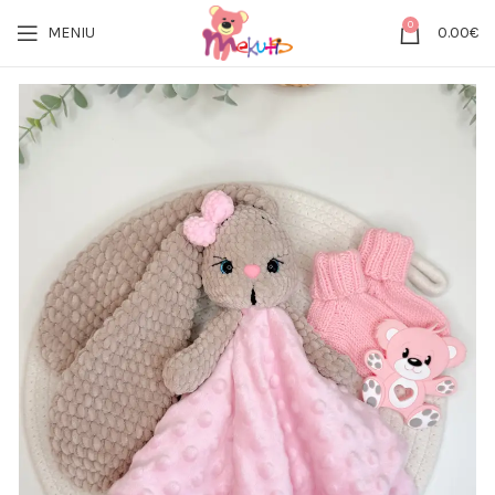
0
MENIU
0.00
€