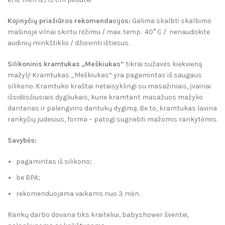
Kojinyčių priežiūros rekomendacijos:
Galima skalbti skalbimo
mašinoje vilnai skirtu rėžimu / max. temp. 40° C / nenaudokite
audinių minkštiklio / džiovinti ištiesus.
Silikoninis kramtukas „Meškiukas”
tikrai sužavės kiekvieną
mažylį! Kramtukas „Meškiukas“ yra pagamintas iš saugaus
silikono. Kramtuko kraštai netaisyklingi su masažiniais, įvairiai
išsidėsčiusiais dygliukais, kurie kramtant masažuos mažylio
dantenas ir palengvins dantukų dygimą. Be to, kramtukas lavina
rankyčių judesius, forma – patogi sugriebti mažomis rankytėmis.
Savybės:
pagamintas iš silikono;
be BPA;
rekomenduojama vaikams nuo 3 mėn.
Rankų darbo dovana tiks kraiteliui, babyshower šventei,