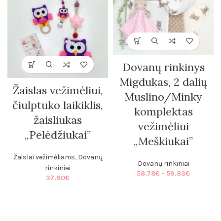
Dovanų rinkinys
Migdukas, 2 dalių
Žaislas vežimėliui,
Muslino/Minky
čiulptuko laikiklis,
komplektas
žaisliukas
vežimėliui
„Pelėdžiukai”
„Meškiukai”
Žaislai vežimėliams
,
Dovanų
Dovanų rinkiniai
rinkiniai
Price
58.78
€
–
59.83
€
37.80
€
range:
58.78€
through
59.83€