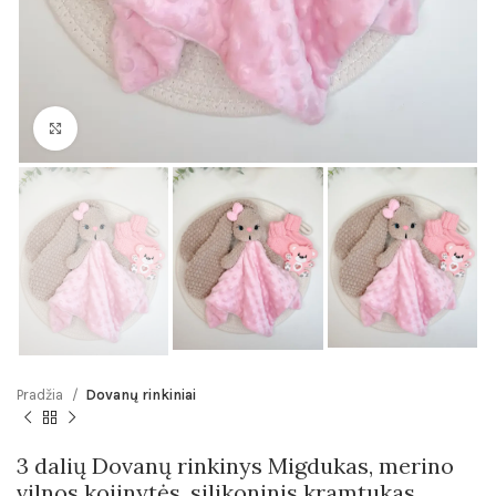
Click to enlarge
Pradžia
Dovanų rinkiniai
3 dalių Dovanų rinkinys Migdukas, merino
vilnos kojinytės, silikoninis kramtukas