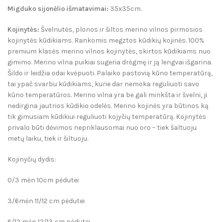
Migduko sijonėlio išmatavimai:
35x35cm.
Kojinytės:
Švelnutės, plonos ir šiltos merino vilnos pirmosios
kojinytės kūdikiams. Rankomis megztos kūdikių kojinės. 100%
premium klasės merino vilnos kojinytės, skirtos kūdikiams nuo
gimimo. Merino vilna puikiai sugeria drėgmę ir ją lengvai išgarina.
Šildo ir leidžia odai kvėpuoti. Palaiko pastovią kūno temperatūrą,
tai ypač svarbu kūdikiams, kurie dar nemoka reguliuoti savo
kūno temperatūros. Merino vilna yra be gali minkšta ir švelni, ji
nedirgina jautrios kūdikio odelės. Merino kojinės yra būtinos ką
tik gimusiam kūdikiui reguliuoti kojyčių temperatūrą. Kojinytės
privalo būti dėvimos nepriklausomai nuo oro – tiek šaltuoju
metų laiku, tiek ir šiltuoju.
Kojinyčių dydis:
0/3 mėn 10cm pėdutei
3/6mėn 11/12 cm pėdutei
6/12 mėn 12/13 cm pėdutei