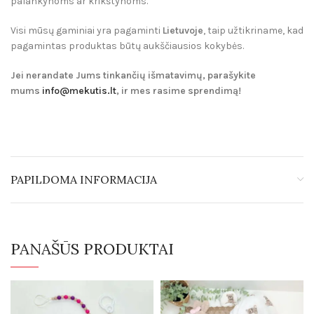
palankynoms ar krikštynoms.
Visi mūsų gaminiai yra pagaminti
Lietuvoje
, taip užtikriname, kad
pagamintas produktas būtų aukščiausios kokybės.
Jei nerandate Jums tinkančių išmatavimų, parašykite
mums
info@mekutis.lt
, ir mes rasime sprendimą!
PAPILDOMA INFORMACIJA
PANAŠŪS PRODUKTAI