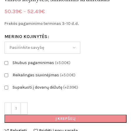
Price
50.39
€
–
52.49
€
range:
50.39€
Prekės pagaminimo terminas 3-10 d.d.
through
52.49€
MERINO KOJINYTĖS
Skubus pagaminimas
(+5.00€)
Reikalingas siuvinėjimas
(+5.00€)
Supakuoti į dovanų dėžutę
(+2.99€)
Į KREPŠELĮ
Palyginti
Pridėti į norų sąrašą