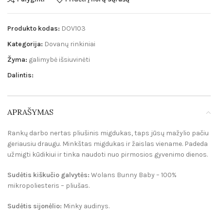
Produkto kodas:
DOV103
Kategorija:
Dovanų rinkiniai
Žyma:
galimybė išsiuvinėti
Dalintis:
APRAŠYMAS
Rankų darbo nertas pliušinis migdukas, taps jūsų mažylio pačiu
geriausiu draugu. Minkštas migdukas ir žaislas viename. Padeda
užmigti kūdikiui ir tinka naudoti nuo pirmosios gyvenimo dienos.
Sudėtis kiškučio galvytės:
Wolans Bunny Baby – 100%
mikropoliesteris – pliušas.
Sudėtis sijonėlio:
Minky audinys.