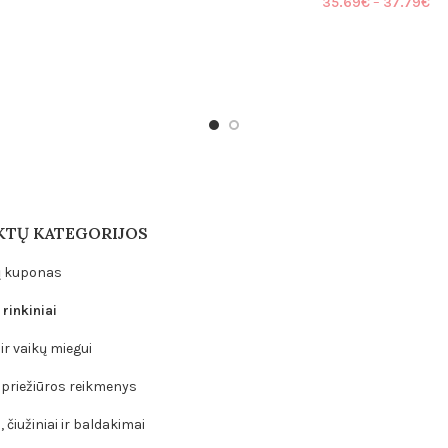
Pr
35.69
€
–
37.79
€
through
ra
58.78€
35
th
37
TŲ KATEGORIJOS
 kuponas
rinkiniai
ir vaikų miegui
 priežiūros reikmenys
 čiužiniai ir baldakimai