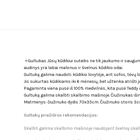
⭐️Gultukas Jūsų kūdikiui suteiks ne tik jaukumo ir saugum
audinys yra labai malonus ir švelnus kūdikio odai.
Gultuką galima naudoti: kūdikio lovytėje, ant sofos, tėvų lo
Jis sukurtas kūdikiams iki 6 mėnesių, bet užtenka atrišti j
Pagaminta viena pusė iš 100% medvilnės, kita pusė Teddy 
Gultuką galima skalbti skalbimo mašinoje. Čiužinukas iš
Matmenys: čiužinuko dydis 70x35cm. Čiužinuko storis 3c
Gultuk
ų p
riežiūros rekomendacijos:
S
kalbti galima skalbimo mašinoje naudojant švelnią ska