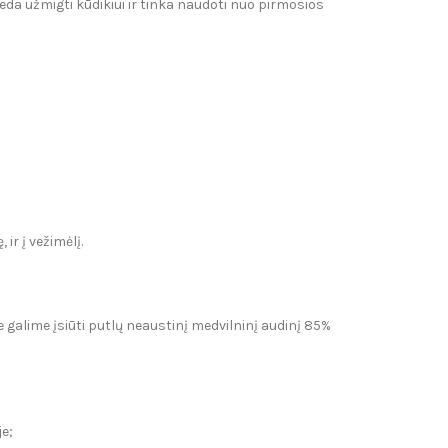
da užmigti kūdikiui ir tinka naudoti nuo pirmosios
ir į vežimėlį.
e galime įsiūti putlų neaustinį medvilninį audinį 85%
e;