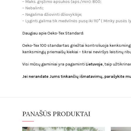
­– Maks. gręžimo apsukos (aps./min): 800;
– Nebalinti;
– Negalima džiovinti džiovyklėje;
– Lyginti galima tik medvilnės pusę iki 110° ( Minky pusės l
Daugiau apie Oeko-Tex Standard:
Oeko-Tex 100 standartas griežtai kontroliuoja kenksmingų 
kenksmingų priemaišų kiekiai – tikrai neviršys leistinų ribų
Visi mūsų gaminiai yra pagaminti
Lietuvoje
, taip užtikri
Jei nerandate Jums tinkančių išmatavimų, parašykite 
PANAŠŪS PRODUKTAI