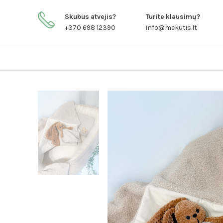
Skubus atvejis?
Turite klausimų?
+370 698 12390
info@mekutis.lt