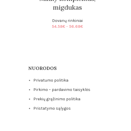
ice
nge:
migdukas
.69€
rough
Dovanų rinkiniai
.79€
Price
54.58
€
–
56.68
€
range:
54.58€
through
56.68€
NUORODOS
Privatumo politika
Pirkimo – pardavimo taisyklės
Prekių grąžinimo politika
Pristatymo sąlygos