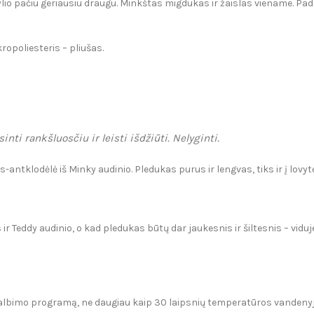
io pačiu geriausiu draugu. Minkštas migdukas ir žaislas viename. Pade
opoliesteris – pliušas.
i rankšluosčiu ir leisti išdžiūti. Nelyginti.
antklodėlė iš Minky audinio. Pledukas purus ir lengvas, tiks ir į lovytę, 
ir Teddy audinio, o kad pledukas būtų dar jaukesnis ir šiltesnis – viduj
kalbimo programą, ne daugiau kaip 30 laipsnių temperatūros vandenyj