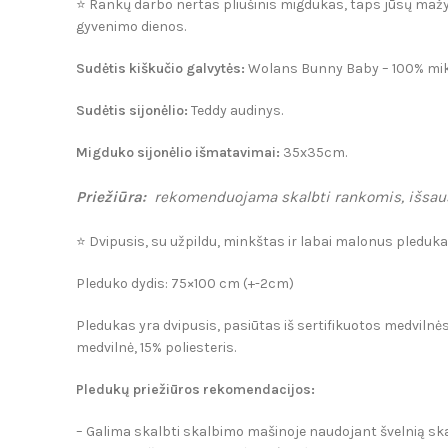
⭐️ Rankų darbo nertas pliušinis migdukas, taps jūsų mažyl
gyvenimo dienos.
Sudėtis kiškučio galvytės:
Wolans Bunny Baby – 100% mikr
Sudėtis sijonėlio:
Teddy audinys.
Migduko sijonėlio išmatavimai:
35x35cm.
Priežiūra:
rekomenduojama skalbti rankomis, išsausint
⭐️ Dvipusis, su užpildu, minkštas ir labai malonus pledukas-
Pleduko dydis: 75×100 cm (+-2cm)
Pledukas yra dvipusis, pasiūtas iš sertifikuotos medvilnės 
medvilnė, 15% poliesteris.
Pleduk
ų p
riežiūros rekomendacijos:
– Galima skalbti skalbimo mašinoje naudojant švelnią s