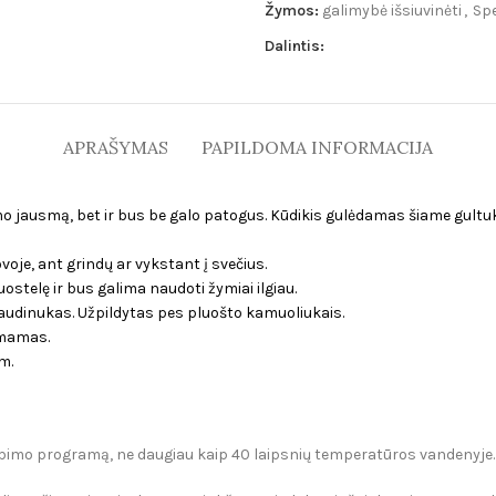
Žymos:
galimybė išsiuvinėti
,
Sp
Dalintis:
APRAŠYMAS
PAPILDOMA INFORMACIJA
o jausmą, bet ir bus be galo patogus. Kūdikis gulėdamas šiame gultuke 
voje, ant grindų ar vykstant į svečius.
uostelę ir bus galima naudoti žymiai ilgiau.
audinukas. Užpildytas pes pluošto kamuoliukais.
imamas.
m.
lbimo programą, ne daugiau kaip 40 laipsnių temperatūros vandenyje.