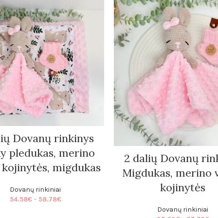
lių Dovanų rinkinys
y pledukas, merino
2 dalių Dovanų rin
s kojinytės, migdukas
Migdukas, merino v
kojinytės
Dovanų rinkiniai
Price
54.58
€
–
58.78
€
range:
Dovanų rinkiniai
54.58€