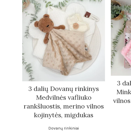
3 da
3 dalių Dovanų rinkinys
Mink
Medvilnės vafliuko
vilno
rankšluostis, merino vilnos
kojinytės, migdukas
Dovanų rinkiniai