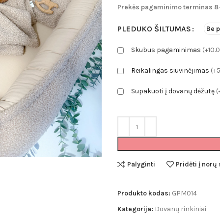
Prekės pagaminimo terminas 8-
110.
Pledai
thro
Minky pledai
PLEDUKO ŠILTUMAS
Be p
112.
Puffy pledai
Skubus pagaminimas
(+10.
Muslino pledai
Reikalingas siuvinėjimas
(+
Merino vilnos pl
Supakuoti į dovanų dėžutę
(
Palyginti
Pridėti į norų
Produkto kodas:
GPM014
Kategorija:
Dovanų rinkiniai