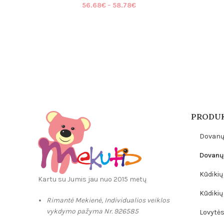
Price
56.68
€
–
58.78
€
range:
56.68€
through
58.78€
PRODUK
Dovanų
Dovanų 
Kūdikių 
Kartu su Jumis jau nuo 2015 metų
Kūdikių
Rimantė Mekienė, Individualios veiklos
vykdymo pažyma Nr. 926585
Lovytės,