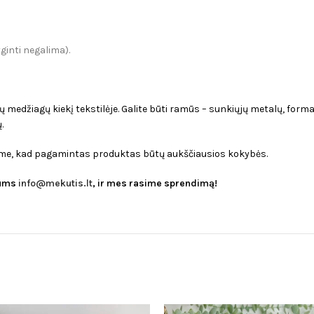
yginti negalima).
medžiagų kiekį tekstilėje. Galite būti ramūs – sunkiųjų metalų, formal
.
name, kad pagamintas produktas būtų aukščiausios kokybės.
mums
info@mekutis.lt
, ir mes rasime sprendimą!