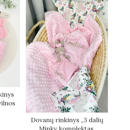
kinys
3 d
ilnos
ran
Dovanų rinkinys „3 dalių
Minky komplektas,