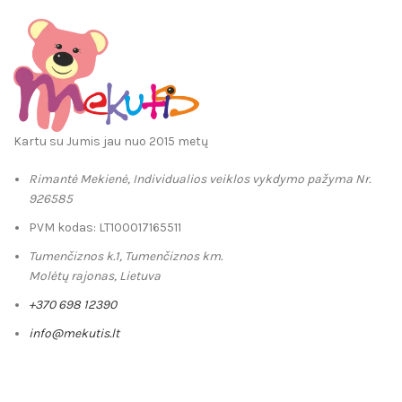
37.79€
Kartu su Jumis jau nuo 2015 metų
Rimantė Mekienė, Individualios veiklos vykdymo pažyma Nr.
926585
PVM kodas: LT100017165511
Tumenčiznos k.1, Tumenčiznos km.
Molėtų rajonas, Lietuva
+370 698 12390
info@mekutis.lt