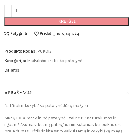
Į KREPŠELĮ
Palyginti
Pridėti į norų sąrašą
Produkto kodas:
PUK012
Kategorija:
Medvilnės drobelės patalynė
Dalintis:
APRAŠYMAS
Natūrali ir kokybiška patalynė Jūsų mažyliui!
Mūsų 100% medvilninė patalynė – tai ne tik natūralumas ir
ilgaamžiškumas, bet ir ypatingas minkštumas bei puikus oro
pralaidumas. Užtikrinkite savo vaikui ramų ir kokybišką miegą!