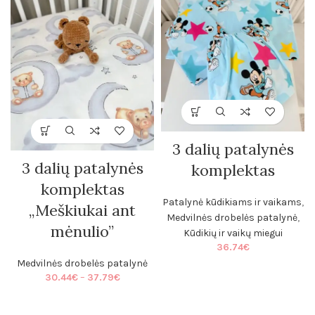
3 dalių patalynės
3 dalių patalynės
komplektas
komplektas
Patalynė kūdikiams ir vaikams
,
„Meškiukai ant
Medvilnės drobelės patalynė
,
mėnulio”
Kūdikių ir vaikų miegui
36.74
€
Medvilnės drobelės patalynė
Price
30.44
€
–
37.79
€
range:
30.44€
through