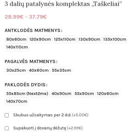
3 dalių patalynės komplektas „Taškeliai”
Price
28.99
€
–
37.79
€
range:
28.99€
ANTKLODĖS MATMENYS
through
80x60cm
120x90cm
125x110cm
130x90cm
135x100cm
37.79€
140x110cm
PAGALVĖS MATMENYS
30x25cm
40x60cm
55x35cm
PAKLODĖS DYDIS
55x85cm (Next2me)
40x90cm
55x90cm
120x60cm
140x70cm
Skubus užsakymas per 2 d.d.
(+5.00€)
Supakuoti į dovanų dėžutę
(+2.99€)