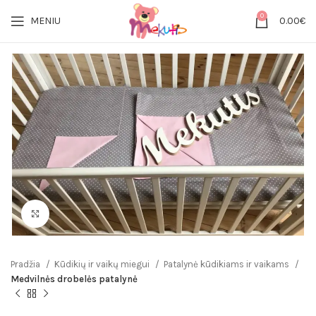
0
MENIU
0.00
€
Click to enlarge
Pradžia
Kūdikių ir vaikų miegui
Patalynė kūdikiams ir vaikams
Medvilnės drobelės patalynė