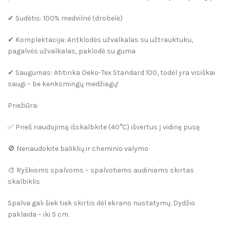
✔
Sudėtis:
100% medvilnė (drobelė)
✔
Komplektacija:
Antklodės užvalkalas su užtrauktuku,
pagalvės užvalkalas, paklodė su guma
✔
Saugumas:
Atitinka
Oeko-Tex Standard 100
, todėl yra visiškai
saugi – be kenksmingų medžiagų!
Priežiūra:
✅ Prieš naudojimą išskalbkite (40°C) išvertus į vidinę pusę
🚫 Nenaudokite baliklių ir cheminio valymo
🎨 Ryškioms spalvoms – spalvotiems audiniams skirtas
skalbiklis
Spalva gali šiek tiek skirtis dėl ekrano nustatymų. Dydžio
paklaida – iki 5 cm.