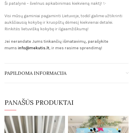
Ši patalynė – švelnus apkabinimas kiekvieną naktį! ✨
Visi mūsų gaminiai pagaminti
Lietuvoje
, todėl galime užtikrinti
aukščiausią kokybę ir kruopštų dėmesį kiekvienai detalei.
Rinkitės lietuvišką kokybę ir ilgaamžiškumą!
Jei nerandate Jums tinkančių išmatavimų, parašykite
mums
info@mekutis.lt
, ir mes rasime sprendimą!
PAPILDOMA INFORMACIJA
PANAŠŪS PRODUKTAI