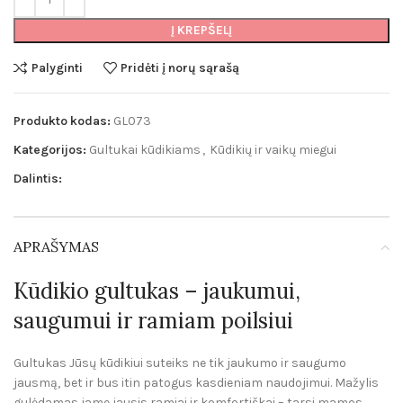
Į KREPŠELĮ
Palyginti
Pridėti į norų sąrašą
Produkto kodas:
GL073
Kategorijos:
Gultukai kūdikiams
,
Kūdikių ir vaikų miegui
Dalintis:
APRAŠYMAS
Kūdikio gultukas – jaukumui,
saugumui ir ramiam poilsiui
Gultukas Jūsų kūdikiui suteiks ne tik jaukumo ir saugumo
jausmą, bet ir bus itin patogus kasdieniam naudojimui. Mažylis
gulėdamas jame jausis ramiai ir komfortiškai – tarsi mamos