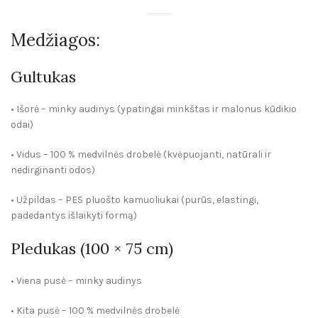
Medžiagos:
Gultukas
•
Išorė
– minky audinys (ypatingai minkštas ir malonus kūdikio
odai)
•
Vidus
– 100 % medvilnės drobelė (kvėpuojanti, natūrali ir
nedirginanti odos)
•
Užpildas
– PES pluošto kamuoliukai (purūs, elastingi,
padedantys išlaikyti formą)
Pledukas (100 × 75 cm)
• Viena pusė – minky audinys
• Kita pusė – 100 % medvilnės drobelė