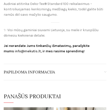
Audiniai atitinka Oeko-Tex® Standard 100 reikalavimus –
kontroliuojamas kenksmingų medžiagų kiekis, todėl galite būti
ramūs dėl savo mažylio saugumo.
✨ Visi mūsų gaminiai siuvami Lietuvoje, su meile ir kruopščiu
dėmesiu kiekvienai detalei.
Jei nerandate Jums tinkančių išmatavimų, parašykite
mums
info@mekutis.lt
, ir mes rasime sprendimą!
PAPILDOMA INFORMACIJA
PANAŠŪS PRODUKTAI