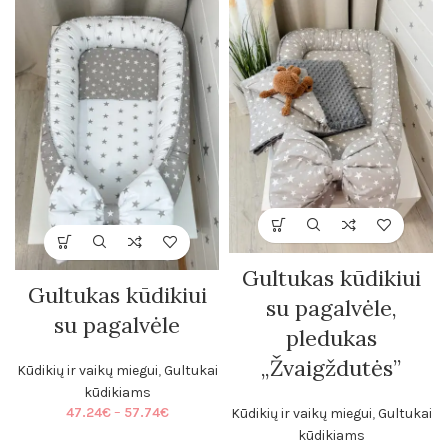
Gultukas kūdikiui
Gultukas kūdikiui
su pagalvėle,
su pagalvėle
pledukas
„Žvaigždutės”
Kūdikių ir vaikų miegui
,
Gultukai
kūdikiams
Price
47.24
€
–
57.74
€
Kūdikių ir vaikų miegui
,
Gultukai
range:
kūdikiams
47.24€