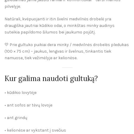
pilvelyje.
Natūrali, kvėpuojanti ir itin švelni medvilnės drobelė yra
draugiška jautriai kūdikio odai, o minkštas minky audinys
suteikia papildomo šilumos bei jaukumo pojūtį.
💛 Prie gultuko puikiai dera
minky / medvilnės drobelės pledukas
(100 × 75 cm)
– jaukus, lengvas ir švelnus, tinkantis tiek
namuose, tiek vežimėlyje ar kelionėse.
Kur galima naudoti gultuką?
• kūdikio lovytėje
• ant sofos ar tėvų lovoje
• ant grindų
• kelionėse ar vykstant į svečius