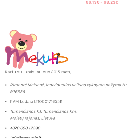
Price
66.13
€
–
68.23
€
through
range:
57.74€
66.13€
through
68.23€
Kartu su Jumis jau nuo 2015 metų
Rimantė Mekienė, Individualios veiklos vykdymo pažyma Nr.
926585
PVM kodas: LT100017165511
Tumenčiznos k.1, Tumenčiznos km.
Molėtų rajonas, Lietuva
+370 698 12390
info@mekutis.lt