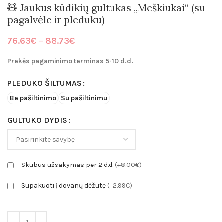
🧸 Jaukus kūdikių gultukas „Meškiukai“ (su
pagalvėle ir pleduku)
Price
76.63
€
–
88.73
€
range:
76.63€
Prekės pagaminimo terminas 5-10 d.d.
through
88.73€
PLEDUKO ŠILTUMAS
Be pašiltinimo
Su pašiltinimu
GULTUKO DYDIS
Skubus užsakymas per 2 d.d.
(+8.00€)
Supakuoti į dovanų dėžutę
(+2.99€)