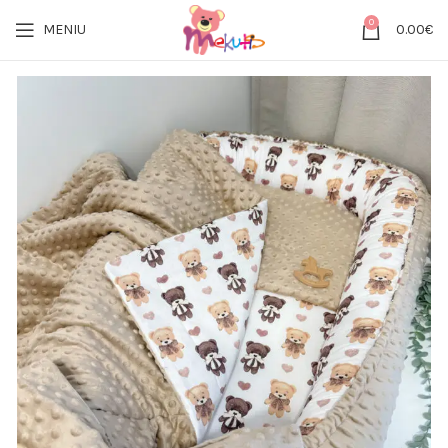
0
MENIU
0.00
€