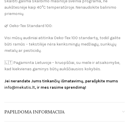
Skalbti galima skalbimo mašinoje švelnia programa, ne
aukštesnėje kaip 40°C temperatūroje. Nenaudokite balinimo
priemonių.
🌿
Oeko-Tex Standard 100:
Visi mūsų audiniai atitinka Oeko-Tex 100 standartą, todėl galite
būti ramūs – tekstilėje nėra kenksmingų medžiagų, sunkiųjų
metalų ar pesticidų.
🇱🇹
Pagaminta Lietuvoje
– kruopščiai, su meile ir atsakomybe,
kad kiekvienas gaminys būtų aukščiausios kokybės.
Jei nerandate Jums tinkančių išmatavimų, parašykite mums
info@mekutis.lt
, ir mes rasime sprendimą!
PAPILDOMA INFORMACIJA