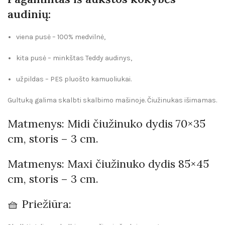
audinių:
viena pusė –
100% medvilnė
,
kita pusė –
minkštas Teddy audinys
,
užpildas – PES pluošto kamuoliukai.
Gultuką galima skalbti skalbimo mašinoje. Čiužinukas išimamas.
Matmenys:
Midi čiužinuko dydis 70×35
cm, storis – 3 cm.
Matmenys:
Max
i
čiužinuko
dydis 85×45
cm, storis – 3 cm.
🧺
Priežiūra: