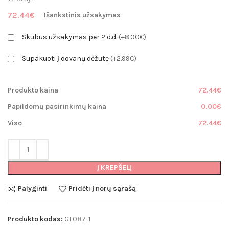
72.44
€
Išankstinis užsakymas
Skubus užsakymas per 2 d.d.
(+8.00€)
Supakuoti į dovanų dėžutę
(+2.99€)
Produkto kaina
72.44€
Papildomų pasirinkimų kaina
0.00€
Viso
72.44€
Į KREPŠELĮ
Palyginti
Pridėti į norų sąrašą
Produkto kodas:
GL087-1