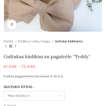
Click to enlarge
Pradžia
Kūdikių ir vaikų miegui
Gultukai kūdikiams
Gultukas kūdikiui su pagalvėle “Teddy”
Price
61.94
€
–
72.44
€
range:
61.94€
Prekės pagaminimo terminas 5-10 d.d.
through
72.44€
GULTUKO DYDIS
Išvalyti