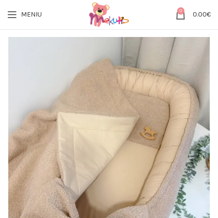
0
MENIU
0.00
€