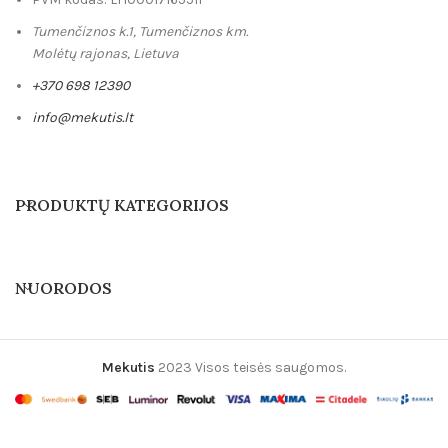
Tumenčiznos k.1, Tumenčiznos km.
Molėtų rajonas, Lietuva
+370 698 12390
info@mekutis.lt
PRODUKTŲ KATEGORIJOS
NUORODOS
Mekutis
2023 Visos teisės saugomos.