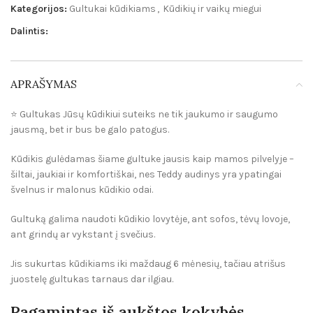
Kategorijos:
Gultukai kūdikiams
,
Kūdikių ir vaikų miegui
Dalintis:
APRAŠYMAS
⭐️
Gultukas Jūsų kūdikiui suteiks ne tik jaukumo ir saugumo
jausmą, bet ir bus be galo patogus.
Kūdikis gulėdamas šiame gultuke jausis kaip mamos pilvelyje –
šiltai, jaukiai ir komfortiškai, nes
Teddy audinys
yra ypatingai
švelnus ir malonus kūdikio odai.
Gultuką galima naudoti kūdikio lovytėje, ant sofos, tėvų lovoje,
ant grindų ar vykstant į svečius.
Jis sukurtas kūdikiams iki maždaug 6 mėnesių, tačiau atrišus
juostelę gultukas tarnaus dar ilgiau.
Pagamintas iš aukštos kokybės