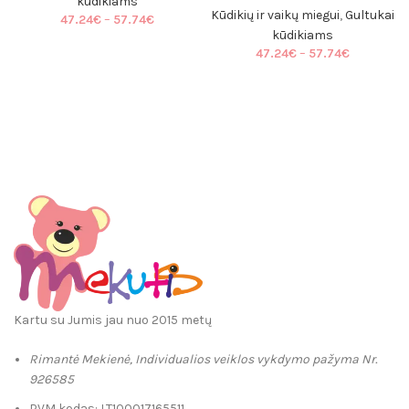
kūdikiams
Kūdikių ir vaikų miegui
,
Gultukai
Price
47.24
€
–
57.74
€
range:
kūdikiams
47.24€
Price
47.24
€
–
57.74
€
through
range:
57.74€
47.24€
through
57.74€
Kartu su Jumis jau nuo 2015 metų
Rimantė Mekienė, Individualios veiklos vykdymo pažyma Nr.
926585
PVM kodas: LT100017165511