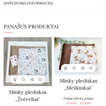
PAPILDOMA INFORMACIJA
PANAŠŪS PRODUKTAI
Minky pledukas
„Meškiukai”
Minky pledukas
„Žvėreliai”
Pledai
,
Minky pledai
Price
18.89
€
–
20.99
€