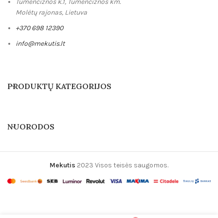
Tumenčiznos k.1, Tumenčiznos km.
Molėtų rajonas, Lietuva
+370 698 12390
info@mekutis.lt
PRODUKTŲ KATEGORIJOS
NUORODOS
Mekutis
2023 Visos teisės saugomos.