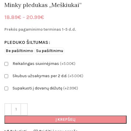
Minky pledukas „Meškiukai”
Price
18.89
€
–
20.99
€
range:
18.89€
Prekės pagaminimo terminas 1-5 d.d.
through
20.99€
PLEDUKO ŠILTUMAS
Be pašiltinimo
Su pašiltinimu
Reikalingas siuvinėjimas
(+5.00€)
Skubus užsakymas per 2 d.d.
(+5.00€)
Supakuoti į dovanų dėžutę
(+2.99€)
Į KREPŠELĮ