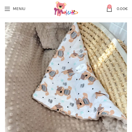
0
MENIU
0.00
€