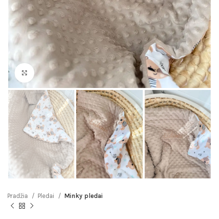
Click to enlarge
Pradžia
Pledai
Minky pledai