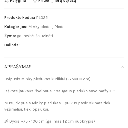
Palyginti
Pridėti į norų sąrašą
Produkto kodas:
PL025
Kategorijos:
Minky pledai
,
Pledai
Žyma:
galimybė išsiuvinėti
Dalintis:
APRAŠYMAS
Dvipusis Minky pledukas kūdikiui (~75×100 cm)
Ieškote jaukaus, švelnaus ir saugaus pleduko savo mažyliui?
Mūsų dvipusis Minky pledukas – puikus pasirinkimas tiek
vežimėliui, tiek lopšiukui.
👶 Dydis: ~75 × 100 cm (galimas ±2 cm nuokrypis)