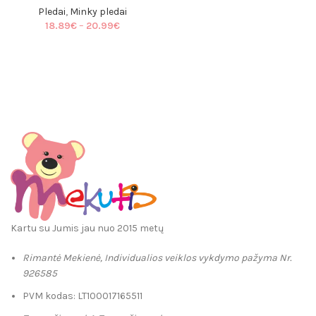
range:
Pledai
,
Minky pledai
18.89€
Price
18.89
€
–
20.99
€
through
range:
20.99€
18.89€
through
20.99€
Kartu su Jumis jau nuo 2015 metų
Rimantė Mekienė, Individualios veiklos vykdymo pažyma Nr.
926585
PVM kodas: LT100017165511