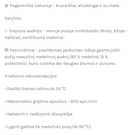
🎀 Pagamintas Lietuvoje – kruopščiai, atsakingai ir su meile.
Savybės:
✨ Dvipusis audinys – vienoje pusėje minkštutėlis Minky, kitoje –
natūrali, sertifikuota medvilnė.
🧸 Pasirinktinai – papildomas jaukumas: viduje galime įsiūti
putlų neaustinį medvilninį audinį (85 % medvilnė, 15 %
poliesteris), kuris suteikia dar daugiau šilumos ir purumo.
Priežiūros rekomendacijos:
• Skalbti švelniu režimu iki 30 °C
• Maksimalios gręžimo apsukos – 800 aps./min
• Nebalinti ir nedžiovinti džiovyklėje
• Lyginti galima tik medvilnės pusę (iki 110 °C).