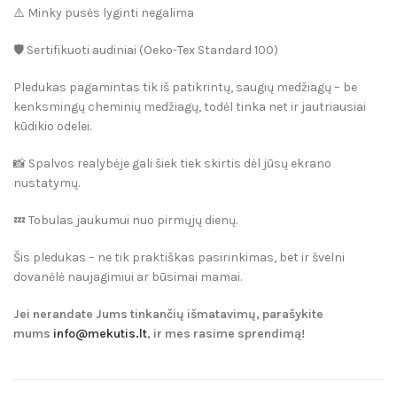
⚠️ Minky pusės lyginti negalima
🛡️ Sertifikuoti audiniai (Oeko-Tex Standard 100)
Pledukas pagamintas tik iš patikrintų, saugių medžiagų – be
kenksmingų cheminių medžiagų, todėl tinka net ir jautriausiai
kūdikio odelei.
📸 Spalvos realybėje gali šiek tiek skirtis dėl jūsų ekrano
nustatymų.
💤 Tobulas jaukumui nuo pirmųjų dienų.
Šis pledukas – ne tik praktiškas pasirinkimas, bet ir švelni
dovanėlė naujagimiui ar būsimai mamai.
Jei nerandate Jums tinkančių išmatavimų, parašykite
mums
info@mekutis.lt
, ir mes rasime sprendimą!