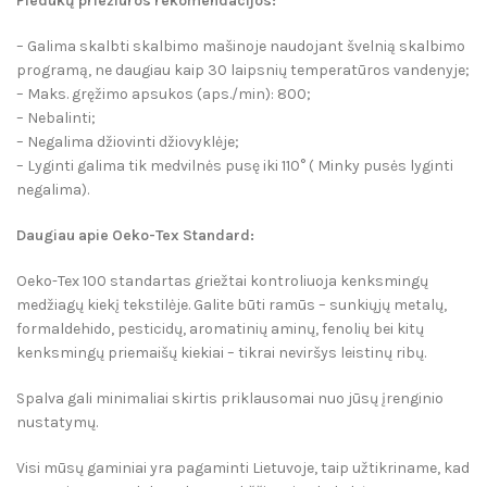
Pleduk
ų p
riežiūros rekomendacijos:
– Galima skalbti skalbimo mašinoje naudojant švelnią skalbimo
programą, ne daugiau kaip 30 laipsnių temperatūros vandenyje;
­– Maks. gręžimo apsukos (aps./min): 800;
– Nebalinti;
– Negalima džiovinti džiovyklėje;
– Lyginti galima tik medvilnės pusę iki 110° ( Minky pusės lyginti
negalima).
Daugiau apie Oeko-Tex Standard:
Oeko-Tex 100 standartas griežtai kontroliuoja kenksmingų
medžiagų kiekį tekstilėje. Galite būti ramūs – sunkiųjų metalų,
formaldehido, pesticidų, aromatinių aminų, fenolių bei kitų
kenksmingų priemaišų kiekiai – tikrai neviršys leistinų ribų.
Spalva gali minimaliai skirtis priklausomai nuo jūsų įrenginio
nustatymų.
Visi mūsų gaminiai yra pagaminti Lietuvoje, taip užtikriname, kad