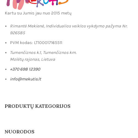
Kartu su Jumis jau nuo 2015 metų
Rimantė Mekienė, Individualios veiklos vykdymo pažyma Nr.
926585
PVM kodas: LT100017165511
Tumenčiznos k.1, Tumenčiznos km.
Molėtų rajonas, Lietuva
+370 698 12390
info@mekutis.lt
PRODUKTŲ KATEGORIJOS
NUORODOS