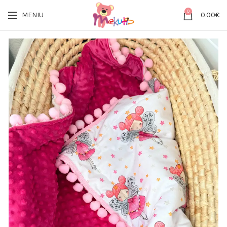
0
MENIU
0.00
€