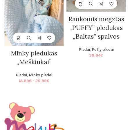
Rankomis megztas
„PUFFY” pledukas
„Baltas” spalvos
Pledai
,
Puffy pledai
Minky pledukas
38.84
€
„Meškiukai”
Pledai
,
Minky pledai
Price
18.89
€
–
20.99
€
range:
18.89€
through
20.99€