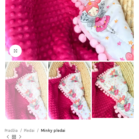
Click to enlarge
Pradžia
Pledai
Minky pledai