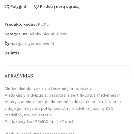
Palyginti
Pridėti į norų sąrašą
Produkto kodas:
PL015
Kategorijos:
Minky pledai
,
Pledai
Žyma:
galimybė išsiuvinėti
Dalintis:
APRAŠYMAS
Minky pledukas skirtas į vežimėlį ar lopšiuką.
Pledukas yra dvipusis, pasiūtas iš sertifikuotos medvilnės ir
minky audinio, o kad pledukas būtų dar jaukesnis ir šiltesnis –
viduje galime įsiūti putlų neaustinį medvilninį audinį 85%
medvilnė, 15% poliesteris.
Pleduko dydis: ~75×100 cm (+-2 cm.)