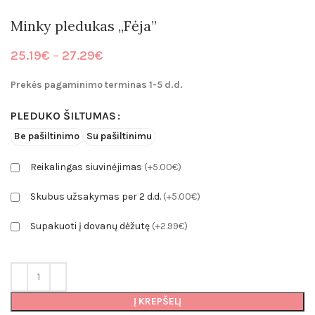
Minky pledukas „Fėja”
Price
25.19
€
–
27.29
€
range:
25.19€
Prekės pagaminimo terminas 1-5 d.d.
through
27.29€
PLEDUKO ŠILTUMAS
Be pašiltinimo
Su pašiltinimu
Reikalingas siuvinėjimas
(+5.00€)
Skubus užsakymas per 2 d.d.
(+5.00€)
Supakuoti į dovanų dėžutę
(+2.99€)
Į KREPŠELĮ