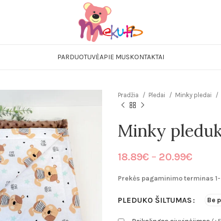
Pataliukų kompl
Mergaitiški
PARDUOTUVĖ
APIE MUS
KONTAKTAI
Berniukiški
Neautralūs
Lovytės
Pradžia
Pledai
Minky pledai
Čiužiniai
Prie pataliukų 
Minky pleduk
Apsaugėlės lovy
Paklodės
Price
18.89
€
–
20.99
€
Paklodės lovytei
range
Prekės pagaminimo terminas 1-
18.89
Paklodės vežimėl
throu
Patalynė kūdiki
PLEDUKO ŠILTUMAS
Be p
20.99
Miegmaišiai kūd