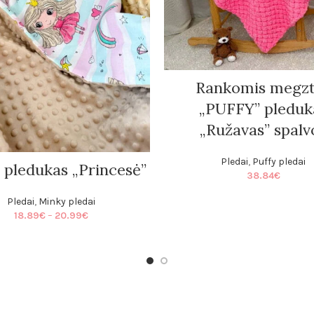
Rankomis megzt
„PUFFY” pleduk
„Ružavas” spalv
Pledai
,
Puffy pledai
 pledukas „Princesė”
38.84
€
Pledai
,
Minky pledai
Price
18.89
€
–
20.99
€
range:
18.89€
through
20.99€