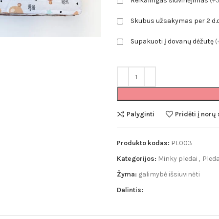
Reikalingas siuvinėjimas
(+
Pledai
Skubus užsakymas per 2 d.
Minky pledai
Supakuoti į dovanų dėžutę
(
Puffy pledai
Muslino pledai
Merino vilnos pl
Palyginti
Pridėti į norų
Produkto kodas:
PL003
Kategorijos:
Minky pledai
,
Pleda
Žyma:
galimybė išsiuvinėti
Dalintis: