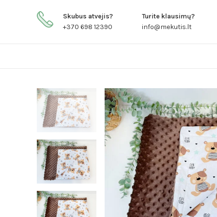
Skubus atvejis?
Turite klausimų?
+370 698 12390
info@mekutis.lt