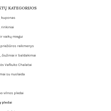
TŲ KATEGORIJOS
 kuponas
rinkiniai
ir vaikų miegui
 priežiūros reikmenys
 čiužiniai ir baldakimai
ės Vafliuko Chalatai
mai su nuolaida
o vilnos pledai
y pledai