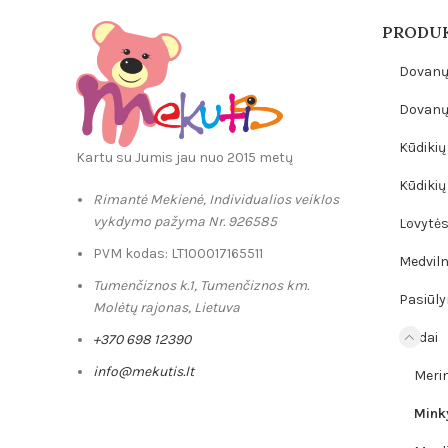
PRODUK
Dovanų
Dovanų 
Kūdikių 
Kartu su Jumis jau nuo 2015 metų
Kūdikių
Rimantė Mekienė, Individualios veiklos
vykdymo pažyma Nr. 926585
Lovytės,
PVM kodas: LT100017165511
Medviln
Tumenčiznos k.1, Tumenčiznos km.
Pasiūly
Molėtų rajonas, Lietuva
Pledai
+370 698 12390
info@mekutis.lt
Merin
Mink