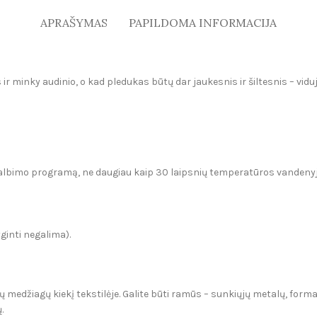
APRAŠYMAS
PAPILDOMA INFORMACIJA
ir minky audinio, o kad pledukas būtų dar jaukesnis ir šiltesnis – vidu
kalbimo programą, ne daugiau kaip 30 laipsnių temperatūros vandenyj
yginti negalima).
medžiagų kiekį tekstilėje. Galite būti ramūs – sunkiųjų metalų, formal
.