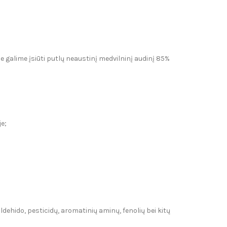
je galime įsiūti putlų neaustinį medvilninį audinį 85%
e;
dehido, pesticidų, aromatinių aminų, fenolių bei kitų