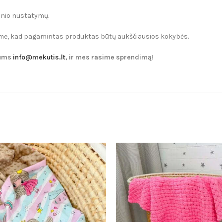
ginio nustatymų.
iname, kad pagamintas produktas būtų aukščiausios kokybės.
mums
info@mekutis.lt
, ir mes rasime sprendimą!