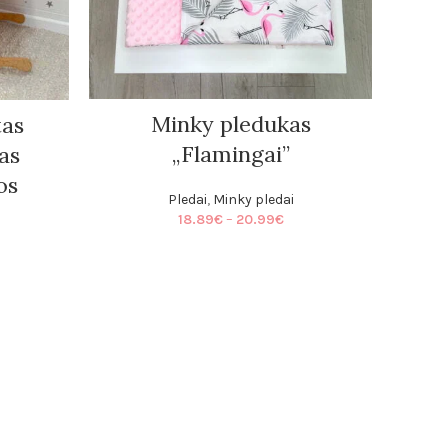
Minky pledukas
as
„Flamingai”
as
os
Pledai
,
Minky pledai
Price
18.89
€
–
20.99
€
range:
Mink
18.89€
through
20.99€