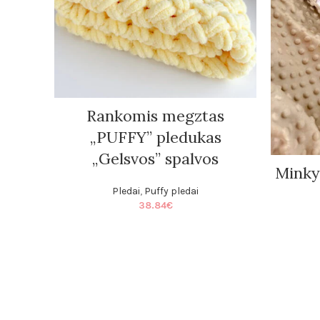
Rankomis megztas
„PUFFY” pledukas
„Gelsvos” spalvos
Minky
Pledai
,
Puffy pledai
38.84
€