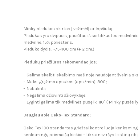
Minky pledukas skirtas į vežimėlį ar lopšiuką.
Pledukas yra dvipusis, pasiūtas iš sertifikuotos medvilnės 
medvilnė, 15% poliesteris.
Pleduko dydis: ~75×100 cm (+-2 cm.)
Pleduk
ų p
riežiūros rekomendacijos:
– Galima skalbti skalbimo mašinoje naudojant švelnią s
­– Maks. gręžimo apsukos (aps./min): 800;
– Nebalinti;
– Negalima džiovinti džiovyklėje;
– Lyginti galima tik medvilnės pusę iki 110° ( Minky pusės l
Daugiau apie Oeko-Tex Standard:
Oeko-Tex 100 standartas griežtai kontroliuoja kenksmingų 
kenksmingų priemaišų kiekiai – tikrai neviršys leistinų ribų