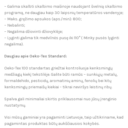
– Galima skalbti skalbimo mašinoje naudojant švelnią skalbimo
programą, ne daugiau kaip 30 laipsnių temperatūros vandenyje;
­– Maks. gręžimo apsukos (aps./min): 800;
– Nebalinti;
– Negalima džiovinti džiovyklėje;
– Lyginti galima tik medvilnės pusę iki 110° ( Minky pusės lyginti
negalima).
Daugiau apie Oeko-Tex Standard:
Oeko-Tex 100 standartas griežtai kontroliuoja kenksmingų
medžiagų kiekį tekstilėje. Galite būti ramūs – sunkiųjų metalų,
formaldehido, pesticidų, aromatinių aminų, fenolių bei kitų
kenksmingų priemaišų kiekiai – tikrai neviršys leistinų ribų.
Spalva gali minimaliai skirtis priklausomai nuo jūsų įrenginio
nustatymų.
Visi mūsų gaminiai yra pagaminti Lietuvoje, taip užtikriname, kad
pagamintas produktas būtų aukščiausios kokybės.