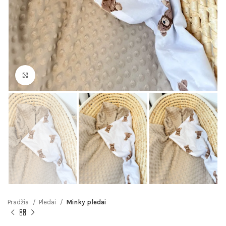
Click to enlarge
Pradžia
Pledai
Minky pledai