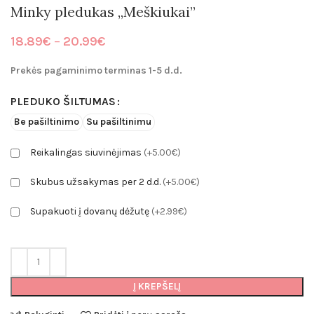
Minky pledukas „Meškiukai”
Price
18.89
€
–
20.99
€
range:
18.89€
Prekės pagaminimo terminas 1-5 d.d.
through
20.99€
PLEDUKO ŠILTUMAS
Be pašiltinimo
Su pašiltinimu
Reikalingas siuvinėjimas
(+5.00€)
Skubus užsakymas per 2 d.d.
(+5.00€)
Supakuoti į dovanų dėžutę
(+2.99€)
Į KREPŠELĮ