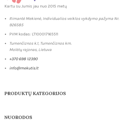
Kartu su Jumis jau nuo 2015 metų
Rimantė Mekienė, Individualios veiklos vykdymo pažyma Nr.
926585
PVM kodas: LT100017165511
Tumenčiznos k.1, Tumenčiznos km.
Molėtų rajonas, Lietuva
+370 698 12390
info@mekutis.lt
PRODUKTŲ KATEGORIJOS
NUORODOS