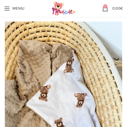
0
MENIU
0.00
€