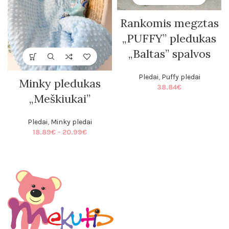
Rankomis megztas
„PUFFY” pledukas
„Baltas” spalvos
Pledai
,
Puffy pledai
Minky pledukas
38.84
€
„Meškiukai”
Pledai
,
Minky pledai
Price
18.89
€
–
20.99
€
range:
18.89€
through
20.99€