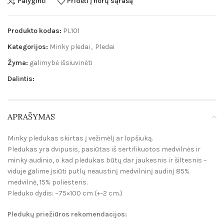
Palyginti
Pridėti į norų sąrašą
Produkto kodas:
PL101
Kategorijos:
Minky pledai
,
Pledai
Žyma:
galimybė išsiuvinėti
Dalintis:
APRAŠYMAS
Minky pledukas skirtas į vežimėlį ar lopšiuką.
Pledukas yra dvipusis, pasiūtas iš sertifikuotos medvilnės ir
minky audinio, o kad pledukas būtų dar jaukesnis ir šiltesnis –
viduje galime įsiūti putlų neaustinį medvilninį audinį 85%
medvilnė, 15% poliesteris.
Pleduko dydis: ~75×100 cm (+-2 cm.)
Pleduk
ų p
riežiūros rekomendacijos: