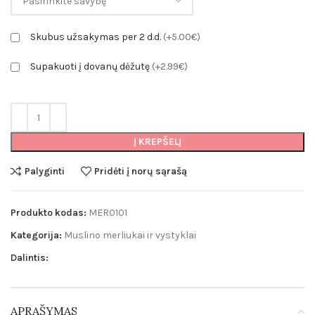
Skubus užsakymas per 2 d.d.
(+5.00€)
Supakuoti į dovanų dėžutę
(+2.99€)
Į KREPŠELĮ
Palyginti
Pridėti į norų sąrašą
Produkto kodas:
MER0101
Kategorija:
Muslino merliukai ir vystyklai
Dalintis:
APRAŠYMAS