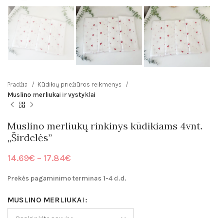
Pradžia
Kūdikių priežiūros reikmenys
Muslino merliukai ir vystyklai
Muslino merliukų rinkinys kūdikiams 4vnt.
„Širdelės”
Price
14.69
€
–
17.84
€
range:
14.69€
Prekės pagaminimo terminas 1-4 d.d.
through
17.84€
MUSLINO MERLIUKAI