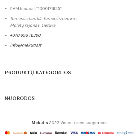
PVM kodas: LT100017165511
Tumenčiznos k.1, Tumenčiznos km.
Molėtų rajonas, Lietuva
+370 698 12390
info@mekutis.lt
PRODUKTŲ KATEGORIJOS
NUORODOS
Mekutis
2023 Visos teisės saugomos.