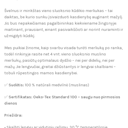
Švelnus ir minkštas vieno sluoksnio kūdikio merliukas
– tai
daiktas, be kurio sunku įsivaizduoti kasdienybę auginant mažylį.
Jis bus nepakeičiamas pagalbininkas kiekviename žingsnyje:
maitinant, prausiant, einant pasivaikščioti ar norint nuraminti ir
užmigdyti kūdikį.
Mes puikiai žinome, kaip svarbu visada turėti merliuką po ranka,
todėl rinkinyje rasite net
4 vnt. vieno sluoksnio muslino
merliukų
, pasiūtų
optimalaus dydžio
– nei per didelių, nei per
mažų. Jie lengvučiai, greitai džiūstantys ir lengvai skalbiami –
tobuli rūpestingos mamos kasdienybei.
✅
Sudėtis:
100 % natūrali medvilnė (muslinas)
✅
Sertifikatas:
Oeko-Tex Standard 100 – saugu nuo pirmosios
dienos
Priežiūra:
• Skalbti lengvu ar vidutiniu režimu, 30 °C temperatūroje