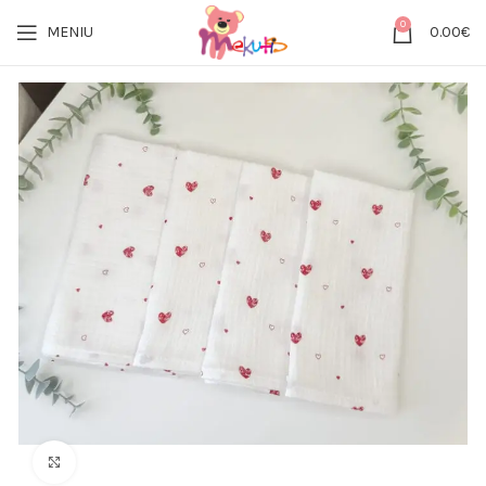
0
MENIU
0.00
€
Click to enlarge