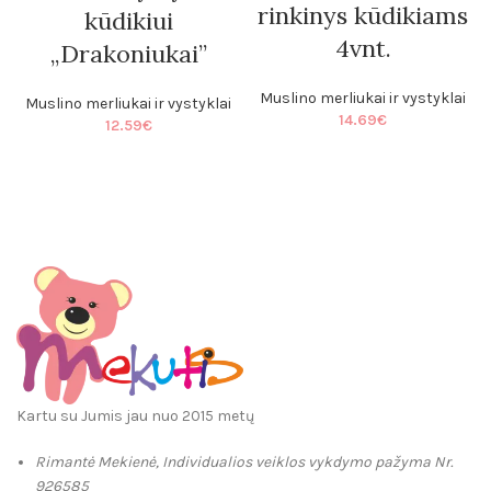
rinkinys kūdikiams
kūdikiui
4vnt.
„Drakoniukai”
Muslino merliukai ir vystyklai
Muslino merliukai ir vystyklai
14.69
€
12.59
€
Kartu su Jumis jau nuo 2015 metų
Rimantė Mekienė, Individualios veiklos vykdymo pažyma Nr.
926585