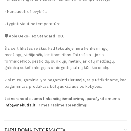
• Nenaudoti džiovyklės
• Lyginti vidutine temperatūra
🛡️
Apie Oeko-Tex Standard 100:
Šis sertifikatas reiškia, kad tekstilėje
nėra kenksmingų
medžiagų
, viršijančių leistinas ribas. Tai reiškia – jokio
formaldehido, pesticidų, sunkiųjų metalų ar kitų medžiagų,
galinčių sukelti alergijas ar dirginti jautrią kūdikio odelę.
Visi mūsų gaminiai yra pagaminti
Lietuvoje
, taip užtikriname, kad
pagamintas produktas būtų aukščiausios kokybės.
Jei nerandate Jums tinkančių išmatavimų, parašykite mums
info@mekutis.lt
, ir mes rasime sprendimą!
PAPILDOMA INFORMACIJA